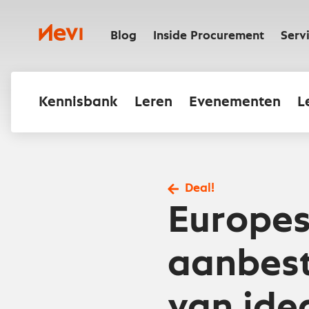
Ga
naar
Nevi
inhoud
Blog
Inside Procurement
Serv
Kennisbank
Leren
Evenementen
L
Deal!
Europe
aanbest
van ide