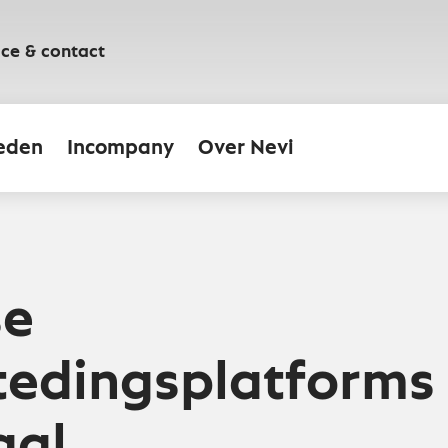
ice & contact
eden
Incompany
Over Nevi
se
edingsplatforms 
aal