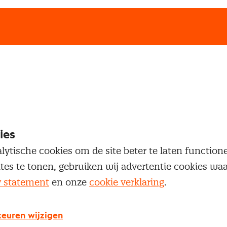
loggen
oegang te krijgen tot dit artikel moet je ingelogd zi
 je Nevi account.
ies
lytische cookies om de site beter te laten functio
ites te tonen, gebruiken wij advertentie cookies w
Inloggen
y statement
en onze
cookie verklaring
.
euren wijzigen