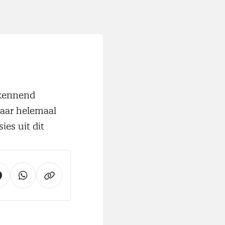
rkennend
daar helemaal
ies uit dit