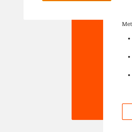
No
Met