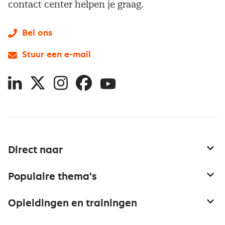
contact center helpen je graag.
Bel ons
Stuur een e-mail
LinkedIn
X
Instagram
Facebook
YouTube
Direct naar
Service & contact
Populaire thema's
Over inkoop
Aanbesteden
Opleidingen en trainingen
Netwerk en communities
Contractmanagement
Trainingen