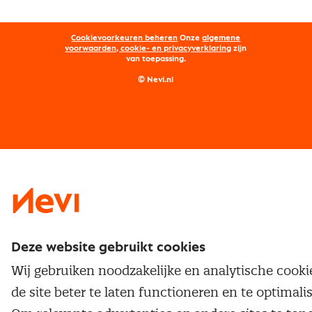
Aanmelden nieuwsbrief
Kostenmanagement
Opleidingen
Word lid van Nevi
Onderhandelen
Cookievoorkeuren beheren
Onze
algemene
Maatwerk
Nevi PMI®
voorwaarden, cookie- en privacyverklaring
zijn
van toepassing.
Supply management
Examens
Inkoop vacatures
© Nevi.nl
Vrijstellingen
Opzeggen lidmaatschap
Traineeship
Nevi 1
Nevi 2
Deze website gebruikt cookies
Wij gebruiken noodzakelijke en analytische cook
de site beter te laten functioneren en te optimali