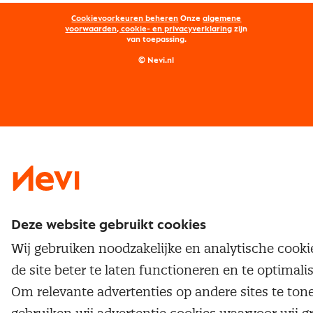
Opleidingen
Word lid van Nevi
Onderhandelen
Cookievoorkeuren beheren
Onze
algemene
Maatwerk
Nevi PMI®
voorwaarden, cookie- en privacyverklaring
zijn
van toepassing.
Supply management
Examens
Inkoop vacatures
© Nevi.nl
Vrijstellingen
Opzeggen lidmaatschap
Traineeship
Nevi 1
Nevi 2
Deze website gebruikt cookies
Wij gebruiken noodzakelijke en analytische cook
de site beter te laten functioneren en te optimali
Om relevante advertenties op andere sites te ton