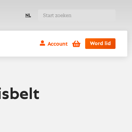
NL
Winkelwagen
Word lid
Account
isbelt