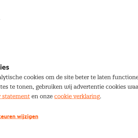
loggen
oegang te krijgen tot dit artikel moet je ingelogd zi
 je Nevi account.
ies
Inloggen
lytische cookies om de site beter te laten functio
ites te tonen, gebruiken wij advertentie cookies w
y statement
en onze
cookie verklaring
.
euren wijzigen
g geen Nevi account?
 een Nevi account krijg je gratis toegang tot: