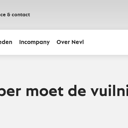
ice & contact
eden
Incompany
Over Nevi
per moet de vuiln