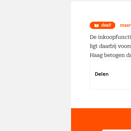
deal!
maart
De inkoopfuncti
ligt daarbij voo
Haag betogen da
Delen