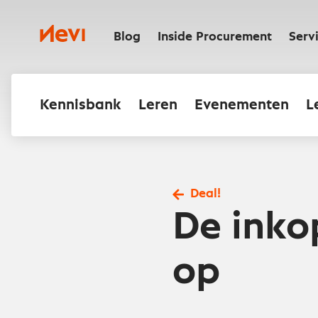
Ga
naar
Nevi
inhoud
Blog
Inside Procurement
Serv
Kennisbank
Leren
Evenementen
L
Deal!
De inko
op