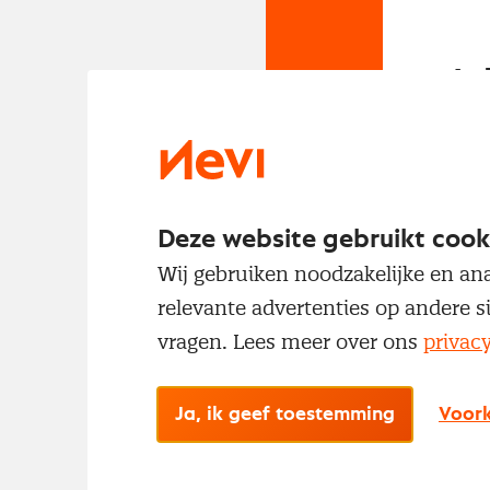
In
Om t
met
Deze website gebruikt cook
Wij gebruiken noodzakelijke en ana
relevante advertenties op andere s
vragen. Lees meer over ons
privac
Ja, ik geef toestemming
Voork
No
Met