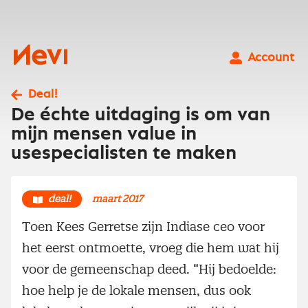
Ga
naar
inhoud
Nevi
Account
Deal!
De échte uitdaging is om van
mijn mensen value in
usespecialisten te maken
deal!
maart 2017
Toen Kees Gerretse zijn Indiase ceo voor
het eerst ontmoette, vroeg die hem wat hij
voor de gemeenschap deed. “Hij bedoelde:
hoe help je de lokale mensen, dus ook