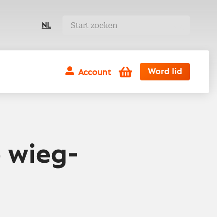
NL
Winkelwagen
Word lid
Account
 wieg-