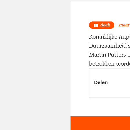
deal!
maart
Koninklijke Aup
Duurzaamheid sp
Martin Putters c
betrokken worden
Delen