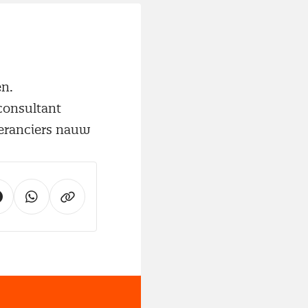
en.
consultant
veranciers nauw