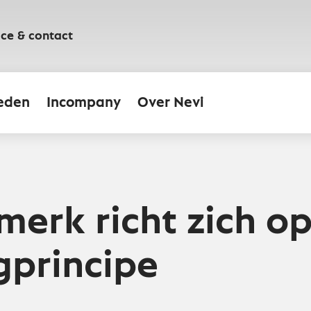
ice & contact
eden
Incompany
Over Nevi
erk richt zich op
gprincipe