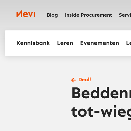
Ga
naar
Nevi
inhoud
Blog
Inside Procurement
Serv
Kennisbank
Leren
Evenementen
L
Deal!
Beddenm
tot-wie