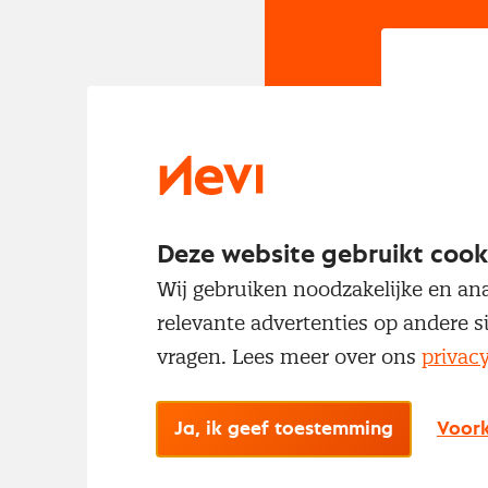
In
Om t
met
Deze website gebruikt cook
Wij gebruiken noodzakelijke en ana
relevante advertenties op andere s
vragen. Lees meer over ons
privac
Ja, ik geef toestemming
Voork
No