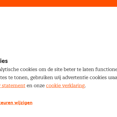
loggen
oegang te krijgen tot dit artikel moet je ingelogd zi
 je Nevi account.
ies
lytische cookies om de site beter te laten functio
Inloggen
ites te tonen, gebruiken wij advertentie cookies w
y statement
en onze
cookie verklaring
.
euren wijzigen
g geen Nevi account?