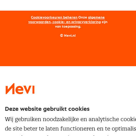
Aanmelden nieuwsbrief
Kostenmanagement
Opleidingen
Word lid van Nevi
Onderhandelen
Cookievoorkeuren beheren
Onze
algemene
Maatwerk
Nevi PMI®
voorwaarden, cookie- en privacyverklaring
zijn
van toepassing.
Supply management
Examens
Inkoop vacatures
© Nevi.nl
Vrijstellingen
Opzeggen lidmaatschap
Traineeship
Nevi 1
Nevi 2
Deze website gebruikt cookies
Wij gebruiken noodzakelijke en analytische cook
de site beter te laten functioneren en te optimali