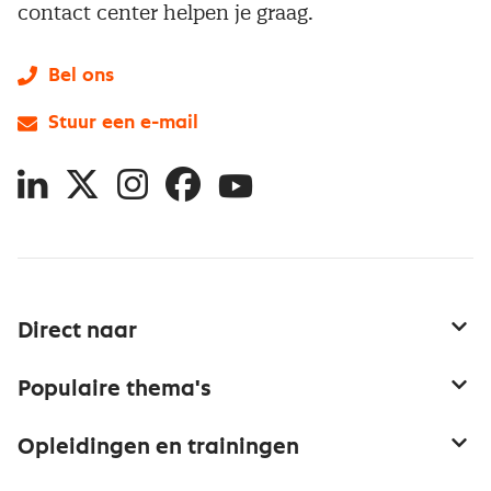
contact center helpen je graag.
Bel ons
Stuur een e-mail
LinkedIn
X
Instagram
Facebook
YouTube
Direct naar
Service & contact
Populaire thema's
Over inkoop
Aanbesteden
Opleidingen en trainingen
Netwerk en communities
Contractmanagement
Trainingen