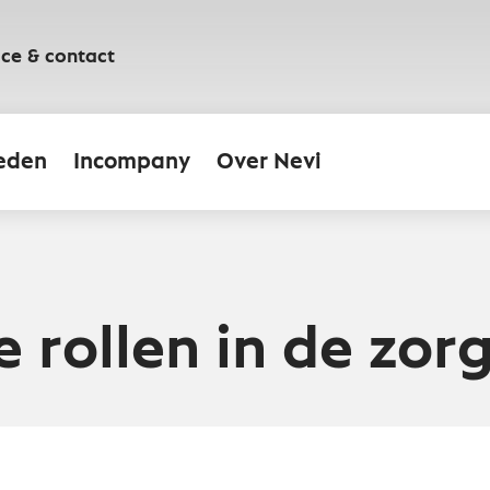
ice & contact
eden
Incompany
Over Nevi
 rollen in de zor