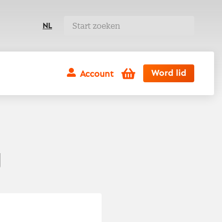
NL
Winkelwagen
Word lid
Account
g