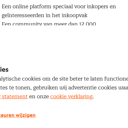
Een online platform speciaal voor inkopers en
geïnteresseerden in het inkoopvak
Een community van meer dan 12.000
inkoopprofessionals
Toegang tot diepgaande inkoopkennis en de nieu
ontwikkelingen
ies
Maak een Nevi account aan
lytische cookies om de site beter te laten functio
ites te tonen, gebruiken wij advertentie cookies w
y statement
en onze
cookie verklaring
.
euren wijzigen