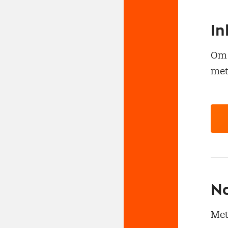
In
Om t
met
No
Met