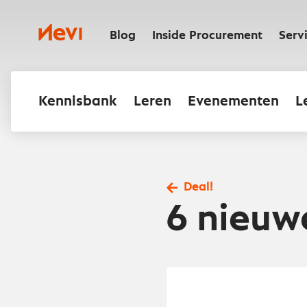
Ga
naar
Nevi
inhoud
Blog
Inside Procurement
Serv
Kennisbank
Leren
Evenementen
L
Deal!
6 nieuwe