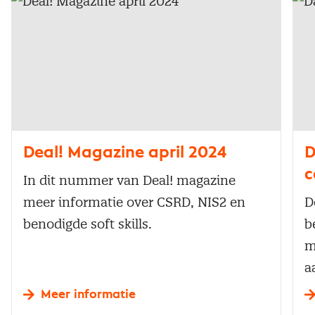
Deal! Magazine april 2024
D
c
In dit nummer van Deal! magazine
meer informatie over CSRD, NIS2 en
D
benodigde soft skills.
b
m
a
Meer informatie