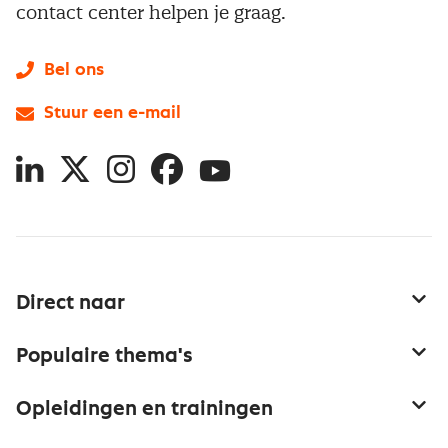
contact center helpen je graag.
Bel ons
Stuur een e-mail
LinkedIn
X
Instagram
Facebook
YouTube
Direct naar
Service & contact
Populaire thema's
Over inkoop
Aanbesteden
Opleidingen en trainingen
Netwerk en communities
Contractmanagement
Trainingen