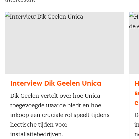
Interview Dik Geelen Unica
H
s
Dik Geelen vertelt over hoe Unica
e
toegevoegde waarde biedt en hoe
inkoop een cruciale rol speelt tijdens
D
hectische tijden voor
i
installatiebedrijven.
n