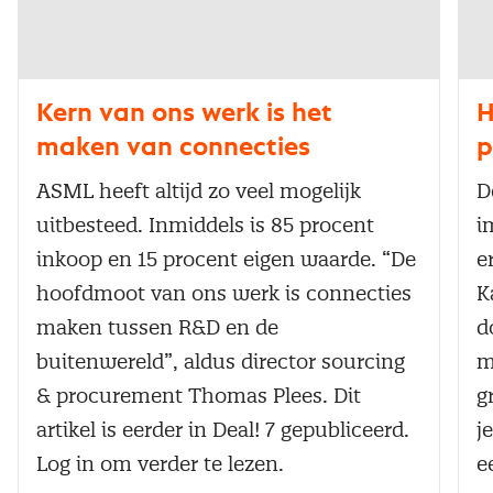
Kern van ons werk is het
H
maken van connecties
p
ASML heeft altijd zo veel mogelijk
D
uitbesteed. Inmiddels is 85 procent
i
inkoop en 15 procent eigen waarde. “De
e
hoofdmoot van ons werk is connecties
K
maken tussen R&D en de
d
buitenwereld”, aldus director sourcing
m
& procurement Thomas Plees. Dit
g
artikel is eerder in Deal! 7 gepubliceerd.
j
Log in om verder te lezen.
e