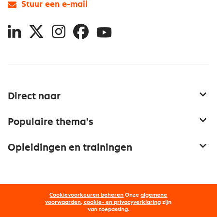
Stuur een e-mail
LinkedIn
X
Instagram
Facebook
YouTube
Direct naar
Service & contact
Populaire thema's
Over inkoop
Aanbesteden
Opleidingen en trainingen
Netwerk en communities
Contractmanagement
Trainingen
Aanmelden nieuwsbrief
Kostenmanagement
Opleidingen
Word lid van Nevi
Onderhandelen
Cookievoorkeuren beheren
Onze
algemene
Maatwerk
Nevi PMI®
voorwaarden, cookie- en privacyverklaring
zijn
van toepassing.
Supply management