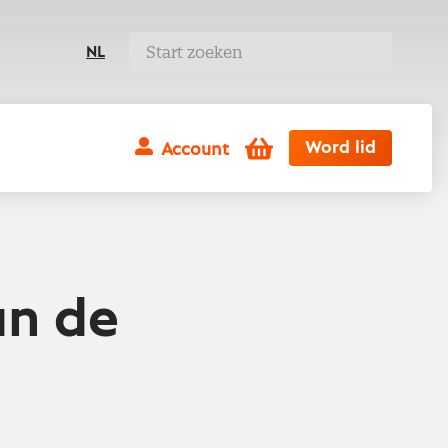
NL
Winkelwagen
Word lid
Account
an de