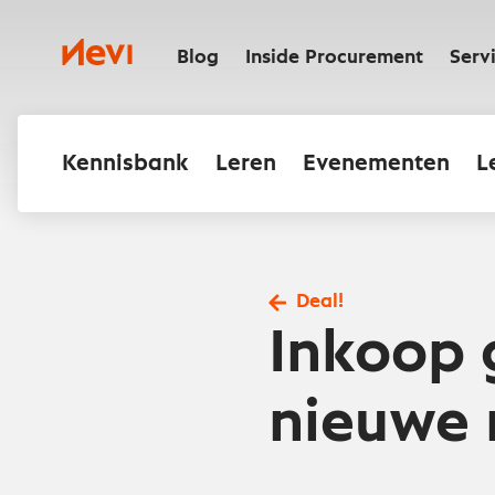
Ga
naar
Nevi
inhoud
Blog
Inside Procurement
Serv
Kennisbank
Leren
Evenementen
L
Deal!
Inkoop 
nieuwe 