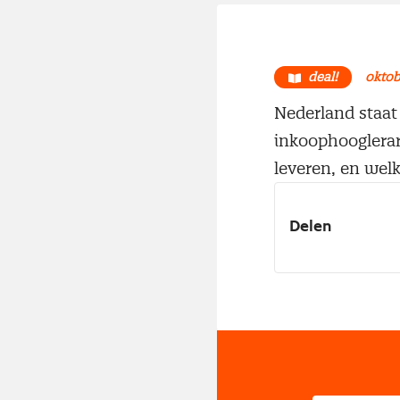
deal!
oktob
Nederland staat
inkoophooglerar
leveren, en wel
Delen