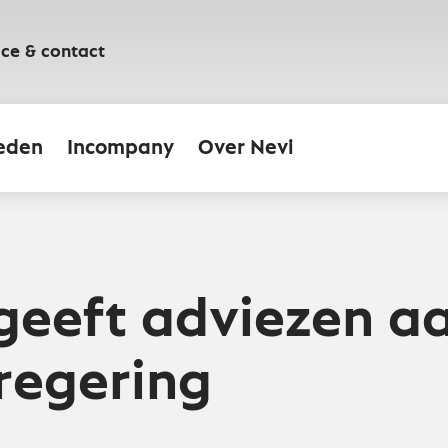
ice & contact
eden
Incompany
Over Nevi
geeft adviezen a
regering