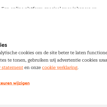
Een online platform speciaal voor inkopers en
geïnteresseerden in het inkoopvak
Een community van meer dan 12.000
inkoopprofessionals
Toegang tot diepgaande inkoopkennis en de nieu
ies
ontwikkelingen
lytische cookies om de site beter te laten functio
ites te tonen, gebruiken wij advertentie cookies w
y statement
en onze
cookie verklaring
.
Maak een Nevi account aan
euren wijzigen