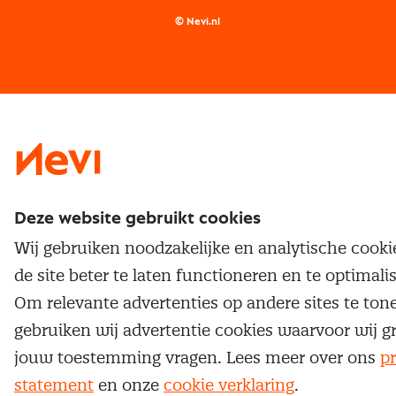
Supply management
Examens
Inkoop vacatures
© Nevi.nl
Vrijstellingen
Opzeggen lidmaatschap
Traineeship
Nevi 1
Nevi 2
Deze website gebruikt cookies
Wij gebruiken noodzakelijke en analytische cook
de site beter te laten functioneren en te optimali
Om relevante advertenties op andere sites te ton
gebruiken wij advertentie cookies waarvoor wij g
jouw toestemming vragen. Lees meer over ons
pr
statement
en onze
cookie verklaring
.