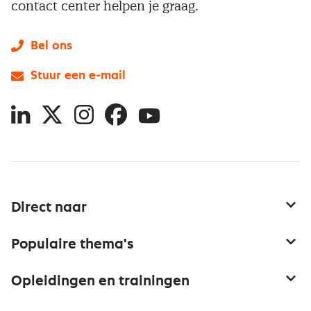
contact center helpen je graag.
Bel ons
Stuur een e-mail
LinkedIn
X
Instagram
Facebook
YouTube
Direct naar
Service & contact
Populaire thema's
Over inkoop
Aanbesteden
Opleidingen en trainingen
Netwerk en communities
Contractmanagement
Trainingen