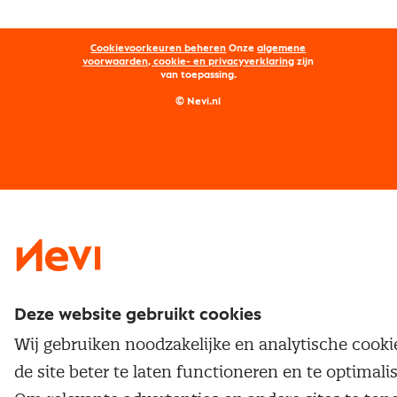
Aanmelden nieuwsbrief
Kostenmanagement
Opleidingen
Word lid van Nevi
Onderhandelen
Cookievoorkeuren beheren
Onze
algemene
Maatwerk
Nevi PMI®
voorwaarden, cookie- en privacyverklaring
zijn
van toepassing.
Supply management
Examens
Inkoop vacatures
© Nevi.nl
Vrijstellingen
Opzeggen lidmaatschap
Traineeship
Nevi 1
Nevi 2
Deze website gebruikt cookies
Wij gebruiken noodzakelijke en analytische cook
de site beter te laten functioneren en te optimali