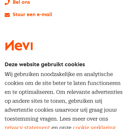
Bel ons
Stuur een e-mail
LinkedIn
X
Instagram
Facebook
YouTube
Deze website gebruikt cookies
Direct naar
Wij gebruiken noodzakelijke en analytische
Service & contact
cookies om de site beter te laten functioneren
Populaire thema's
Over inkoop
en te optimaliseren. Om relevante advertenties
Aanbesteden
Opleidingen en trainingen
op andere sites te tonen, gebruiken wij
Netwerk en communities
Contractmanagement
advertentie cookies waarvoor wij graag jouw
Trainingen
Aanmelden nieuwsbrief
Kostenmanagement
toestemming vragen. Lees meer over ons
Opleidingen
Word lid van Nevi
privacy statement
en onze
cookie verklaring
.
Onderhandelen
Cookievoorkeuren beheren
Onze
algemene