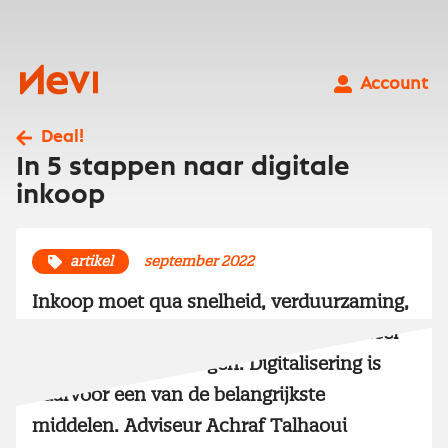
Ga
naar
inhoud
Nevi
Account
Deal!
In 5 stappen naar digitale
inkoop
artikel
september 2022
Inkoop moet qua snelheid, verduurzaming,
innovatie en risicomanagement veel meer
waarde gaan toevoegen. Digitalisering is
daarvoor een van de belangrijkste
middelen. Adviseur Achraf Talhaoui