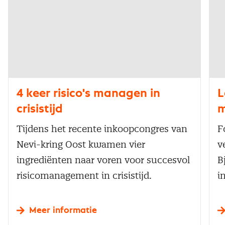
4 keer risico's managen in
L
crisistijd
m
Tijdens het recente inkoopcongres van
F
Nevi-kring Oost kwamen vier
v
ingrediënten naar voren voor succesvol
B
risicomanagement in crisistijd.
i
Meer informatie