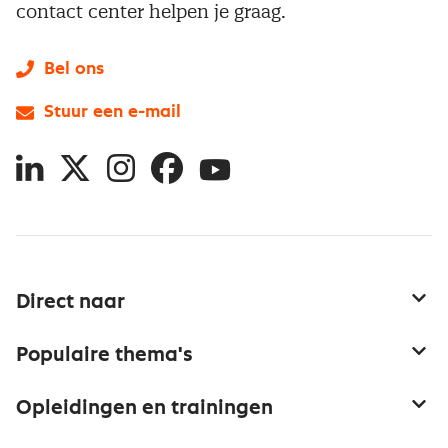
contact center helpen je graag.
Bel ons
Stuur een e-mail
LinkedIn
X
Instagram
Facebook
YouTube
Direct naar
Service & contact
Populaire thema's
Over inkoop
Aanbesteden
Opleidingen en trainingen
Netwerk en communities
Contractmanagement
Trainingen