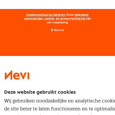
Aanmelden nieuwsbrief
Kostenmanagement
Opleidingen
Word lid van Nevi
Onderhandelen
Cookievoorkeuren beheren
Onze
algemene
Maatwerk
Nevi PMI®
voorwaarden, cookie- en privacyverklaring
zijn
van toepassing.
Supply management
Examens
Inkoop vacatures
© Nevi.nl
Vrijstellingen
Opzeggen lidmaatschap
Traineeship
Nevi 1
Nevi 2
Deze website gebruikt cookies
Wij gebruiken noodzakelijke en analytische cook
de site beter te laten functioneren en te optimali