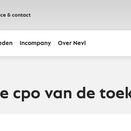
ice & contact
eden
Incompany
Over Nevi
 de cpo van de to