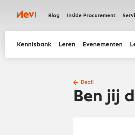
Ga
naar
Nevi
inhoud
Blog
Inside Procurement
Serv
Kennisbank
Leren
Evenementen
L
Deal!
Ben jij