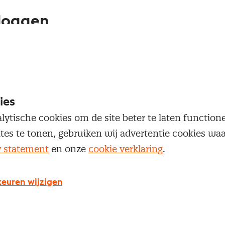
loggen
oegang te krijgen tot dit artikel moet je ingelogd zi
 je Nevi account.
ies
Inloggen
lytische cookies om de site beter te laten functio
ites te tonen, gebruiken wij advertentie cookies w
y statement
en onze
cookie verklaring
.
g geen Nevi account?
euren wijzigen
 een Nevi account krijg je gratis toegang tot: