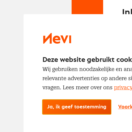
In
Om t
met
Deze website gebruikt cook
Wij gebruiken noodzakelijke en ana
relevante advertenties op andere s
vragen. Lees meer over ons
privac
No
Ja, ik geef toestemming
Voork
Met