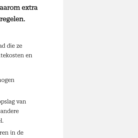
daarom extra
regelen.
ad die ze
mtekosten en
rmogen
opslag van
 andere
l.
ren in de