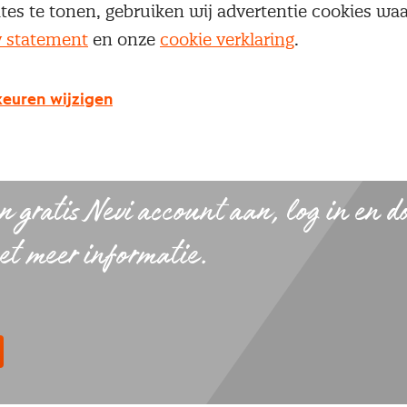
ites te tonen, gebruiken wij advertentie cookies w
 aspecten kunnen ervoor nodig zijn om een mini
y statement
en onze
cookie verklaring
.
te bewerkstelligen?
 Nevi account aan, log in en download de pdf met me
euren wijzigen
 en download de pdf
 gratis Nevi account aan, log in en 
et meer informatie.