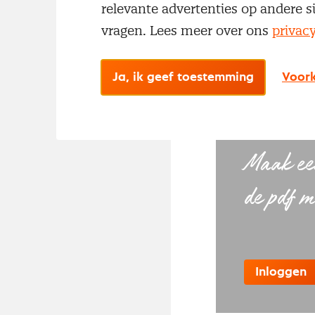
relevante advertenties op andere s
Benieuwd welke
vragen. Lees meer over ons
privac
voorraadkosten 
Maak een gratis
Ja, ik geef toestemming
Voork
Log in
Maak een
de pdf m
Inloggen