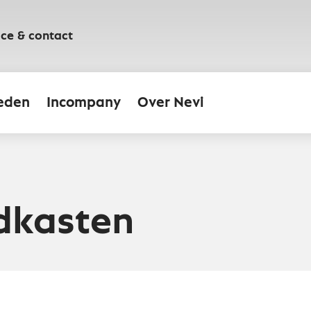
ice & contact
eden
Incompany
Over Nevi
dkasten