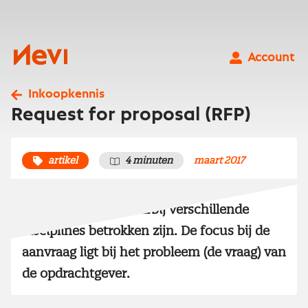
Ga
naar
inhoud
Nevi
Account
Inkoopkennis
Request for proposal (RFP)
artikel
4 minuten
maart 2017
Het opstellen van een een RFP is een
intensief proces waarbij verschillende
disciplines betrokken zijn. De focus bij de
aanvraag ligt bij het probleem (de vraag) van
de opdrachtgever.