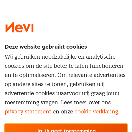
LinkedIn
X
Instagram
Facebook
YouTube
Deze website gebruikt cookies
Direct naar
Wij gebruiken noodzakelijke en analytische
Service & contact
cookies om de site beter te laten functioneren
Populaire thema's
Over inkoop
en te optimaliseren. Om relevante advertenties
Aanbesteden
Opleidingen en trainingen
op andere sites te tonen, gebruiken wij
Netwerk en communities
Contractmanagement
advertentie cookies waarvoor wij graag jouw
Trainingen
Aanmelden nieuwsbrief
Kostenmanagement
toestemming vragen. Lees meer over ons
Opleidingen
Word lid van Nevi
privacy statement
en onze
cookie verklaring
.
Onderhandelen
Cookievoorkeuren beheren
Onze
algemene
Maatwerk
Nevi PMI®
voorwaarden, cookie- en privacyverklaring
zijn
van toepassing.
Supply management
Examens
Inkoop vacatures
© Nevi.nl
Ja, ik geef toestemming