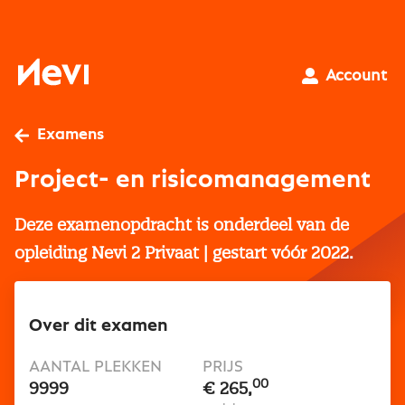
Ga
naar
inhoud
Nevi
Account
Examens
Project- en risicomanagement
Deze examenopdracht is onderdeel van de
opleiding Nevi 2 Privaat | gestart vóór 2022.
Over dit examen
AANTAL PLEKKEN
PRIJS
00
9999
€ 265,