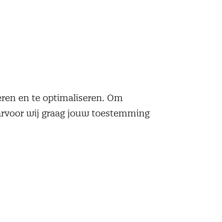
knop.
neren en te optimaliseren. Om
aarvoor wij graag jouw toestemming
glement
. Hierin staan