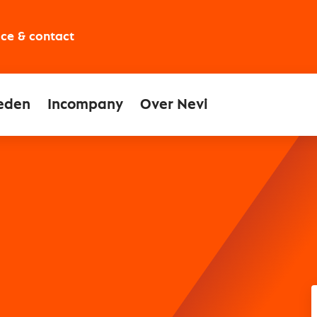
ice & contact
eden
Incompany
Over Nevi