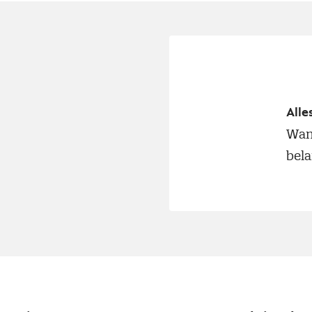
Alle
Wann
bela