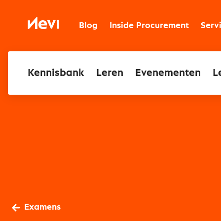
Ga
naar
Nevi
inhoud
Blog
Inside Procurement
Serv
Kennisbank
Leren
Evenementen
L
Examens