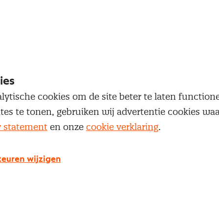
ht moet je je inschrijven. Dat doe je via de bestel
ies
men in de
online leeromgeving
.
lytische cookies om de site beter te laten functio
ites te tonen, gebruiken wij advertentie cookies w
y statement
en onze
cookie verklaring
.
ment
 voor dit examen, ga je akkoord met
het examenre
euren wijzigen
s die gelden voor Nevi examens en diplomering.