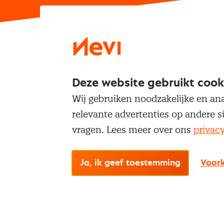
Inschrijven
Voor deze examenopdrac
Deze website gebruikt cook
Lees meer over dit exa
Wij gebruiken noodzakelijke en ana
relevante advertenties op andere s
vragen. Lees meer over ons
privac
Examenregle
Wanneer je je aanmeldt
Ja, ik geef toestemming
Voork
alle afspraken en regel