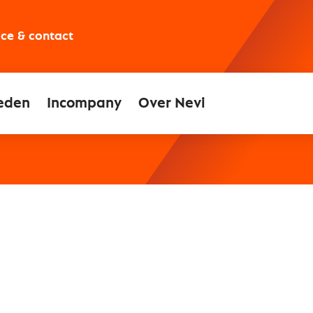
ice & contact
eden
Incompany
Over Nevi
inuten ontvang je per mail het bezwaarschrift.
ment direct openen?
ft downloaden