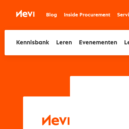
Ga
naar
Nevi
inhoud
Blog
Inside Procurement
Serv
Kennisbank
Leren
Evenementen
L
Binnen enkele m
Wil je het docu
Bezwaarschri