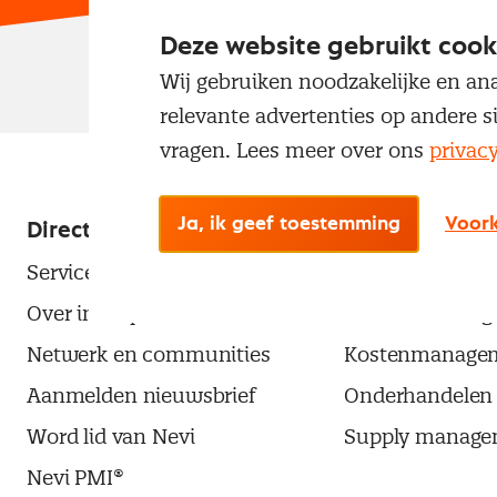
Deze website gebruikt cook
Wij gebruiken noodzakelijke en ana
relevante advertenties op andere s
vragen. Lees meer over ons
privac
Ja, ik geef toestemming
Voork
Direct naar
Populaire the
Service & contact
Aanbesteden
Over inkoop
Contractmanag
Netwerk en communities
Kostenmanage
Aanmelden nieuwsbrief
Onderhandelen
Word lid van Nevi
Supply manage
Nevi PMI®