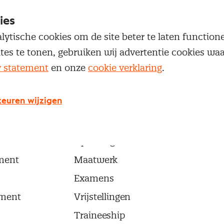
ies
lytische cookies om de site beter te laten functio
ites te tonen, gebruiken wij advertentie cookies w
y statement
en onze
cookie verklaring
.
euren wijzigen
ma's
Opleidingen en trainingen
Trainingen
ement
Opleidingen
ment
Maatwerk
Examens
ment
Vrijstellingen
Traineeship