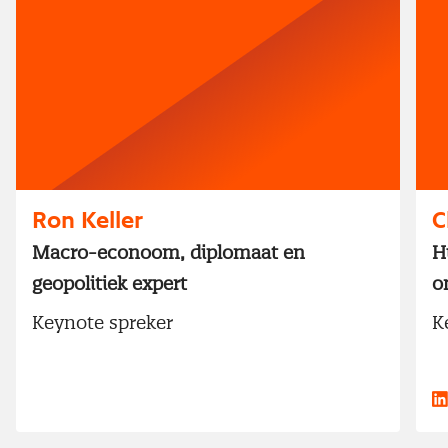
Ron Keller
C
Macro-econoom, diplomaat en
H
geopolitiek expert
o
Keynote spreker
K