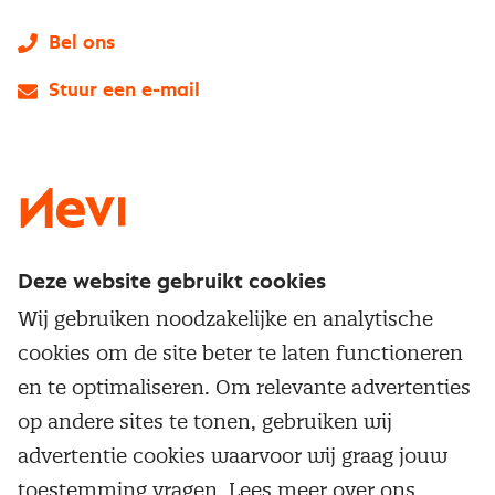
Bel ons
Stuur een e-mail
LinkedIn
X
Instagram
Facebook
YouTube
Deze website gebruikt cookies
Direct naar
Wij gebruiken noodzakelijke en analytische
Service & contact
cookies om de site beter te laten functioneren
Populaire thema's
Over inkoop
en te optimaliseren. Om relevante advertenties
Aanbesteden
Opleidingen en trainingen
op andere sites te tonen, gebruiken wij
Netwerk en communities
Contractmanagement
advertentie cookies waarvoor wij graag jouw
Trainingen
Aanmelden nieuwsbrief
Kostenmanagement
toestemming vragen. Lees meer over ons