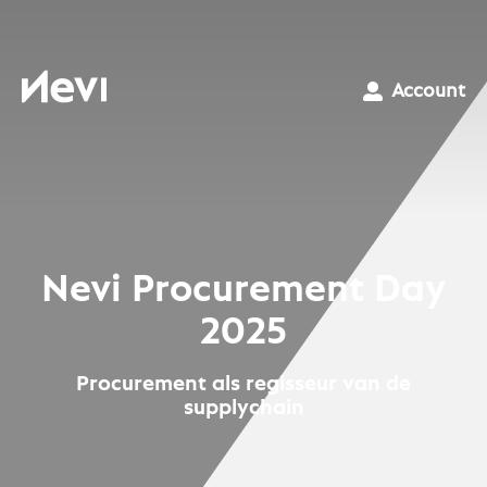
Ga
naar
inhoud
Nevi
Account
Nevi Procurement Day
2025
Procurement als regisseur van de
supplychain