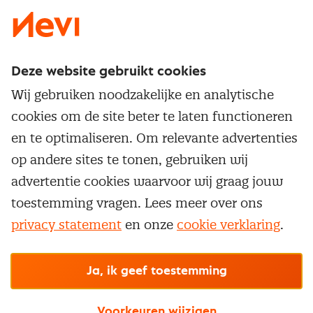
Deze website gebruikt cookies
Direct naar
Wij gebruiken noodzakelijke en analytische
Service & contact
cookies om de site beter te laten functioneren
Populaire thema's
Over inkoop
en te optimaliseren. Om relevante advertenties
Aanbesteden
Opleidingen en trainingen
op andere sites te tonen, gebruiken wij
Netwerk en communities
Contractmanagement
advertentie cookies waarvoor wij graag jouw
Trainingen
Aanmelden nieuwsbrief
Kostenmanagement
toestemming vragen. Lees meer over ons
Opleidingen
Word lid van Nevi
privacy statement
en onze
cookie verklaring
.
Onderhandelen
Cookievoorkeuren beheren
Onze
algemene
Maatwerk
Nevi PMI®
voorwaarden, cookie- en privacyverklaring
zijn
van toepassing.
Supply management
Examens
Inkoop vacatures
© Nevi.nl
Ja, ik geef toestemming
Vrijstellingen
Opzeggen lidmaatschap
Voorkeuren wijzigen