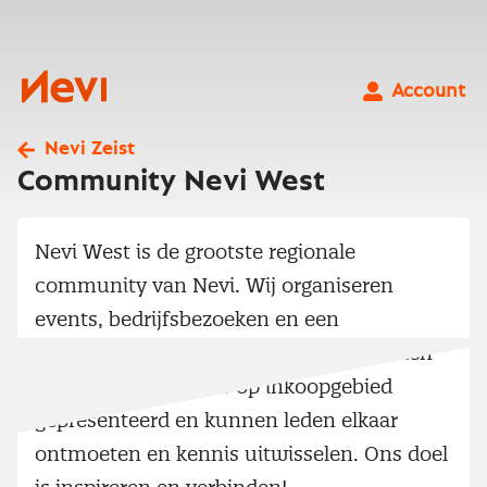
Ga
naar
inhoud
Nevi
Account
Nevi Zeist
Community Nevi West
Nevi West is de grootste regionale
community van Nevi. Wij organiseren
events, bedrijfsbezoeken en een
tweejaarlijks middagcongres. Hier worden
de laatste innovaties op inkoopgebied
gepresenteerd en kunnen leden elkaar
ontmoeten en kennis uitwisselen. Ons doel