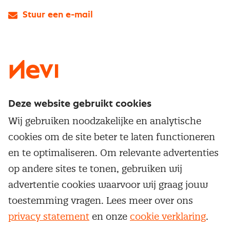
Stuur een e-mail
LinkedIn
X
Instagram
Facebook
YouTube
Deze website gebruikt cookies
Direct naar
Wij gebruiken noodzakelijke en analytische
Service & contact
cookies om de site beter te laten functioneren
Populaire thema's
Over inkoop
en te optimaliseren. Om relevante advertenties
Aanbesteden
Opleidingen en trainingen
op andere sites te tonen, gebruiken wij
Netwerk en communities
Contractmanagement
advertentie cookies waarvoor wij graag jouw
Trainingen
Aanmelden nieuwsbrief
Kostenmanagement
toestemming vragen. Lees meer over ons
Opleidingen
Word lid van Nevi
privacy statement
en onze
cookie verklaring
.
Onderhandelen
Cookievoorkeuren beheren
Onze
algemene
Maatwerk
Nevi PMI®
voorwaarden, cookie- en privacyverklaring
zijn