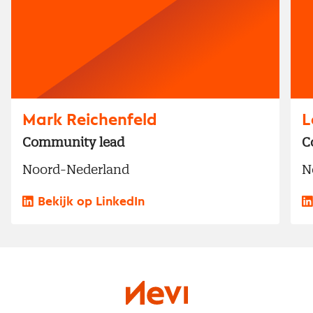
Mark Reichenfeld
L
Community lead
C
Noord-Nederland
N
Bekijk op LinkedIn