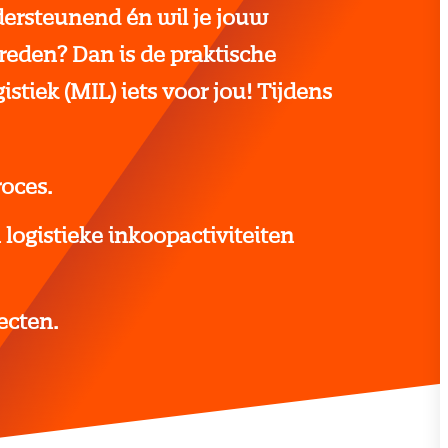
dersteunend én wil je jouw
reden? Dan is de praktische
tiek (MIL) iets voor jou! Tijdens
roces.
logistieke inkoopactiviteiten
ecten.