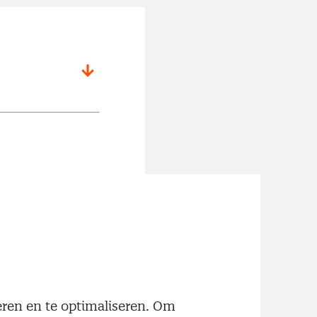
 basismodules
locatie.
neren en te optimaliseren. Om
n inkoop. Je