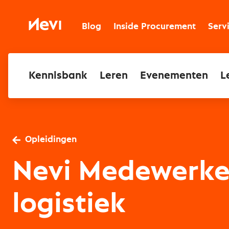
Ga
naar
Nevi
inhoud
Blog
Inside Procurement
Serv
Kennisbank
Leren
Evenementen
L
Opleidingen
Nevi Medewerke
logistiek