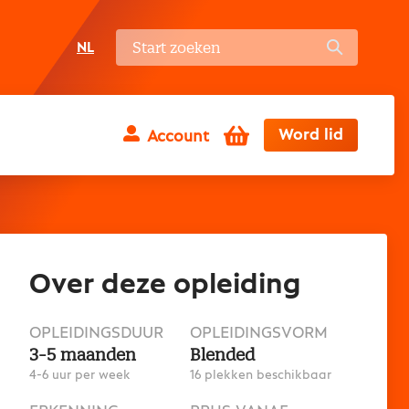
NL
Winkelwagen
Word lid
Account
Over deze opleiding
OPLEIDINGSDUUR
OPLEIDINGSVORM
3-5 maanden
Blended
4-6 uur per week
16 plekken beschikbaar