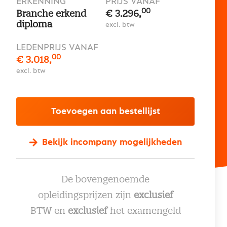
ERKENNING
PRIJS VANAF
00
Branche erkend
€ 3.296,
diploma
excl. btw
LEDENPRIJS VANAF
00
€ 3.018,
excl. btw
Toevoegen aan bestellijst
Bekijk incompany mogelijkheden
De bovengenoemde
opleidingsprijzen zijn
exclusief
BTW en
exclusief
het examengeld