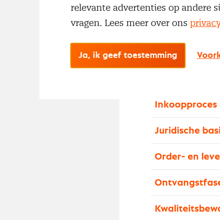
relevante advertenties op andere s
krijgt antwoord 
vragen. Lees meer over ons
privac
verantwoordelij
een organisatie.
op juridisch geb
Ja, ik geef toestemming
Voork
houden. De vol
Inkoopproces 
Juridische bas
Order- en lev
Ontvangstfas
Kwaliteitsbew