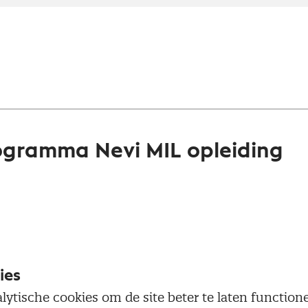
ogramma Nevi MIL opleiding
vi Medewerker inkoop en logistiek bestaat uit twee
en afgesloten met een digitaal Nevi MIL examen op 
 1
f, 2 dagen of 4 avonden
ies
lytische cookies om de site beter te laten functio
ule van Nevi MIL 1 krijg je een algemene inleiding i