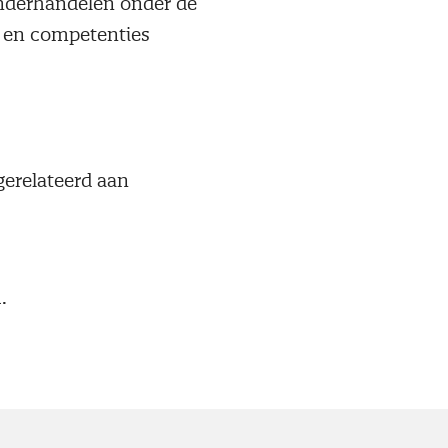
onderhandelen onder de
s en competenties
 gerelateerd aan
.