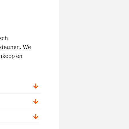
isch
rsteunen. We
inkoop en