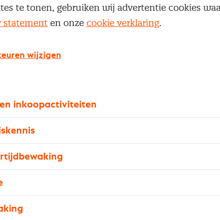
ites te tonen, gebruiken wij advertentie cookies w
op vragen als: wat is inkoop nu eigenlijk en waar is
y statement
en onze
cookie verklaring
.
k voor? Daarnaast bekijken we de structuur en de 
 Waar in dat geheel bevindt inkoop zich? Verder krij
ied, zodat je weet aan welke juridische spelregels je
euren wijzigen
gende onderwerpen komen aan bod:
en inkoopactiviteiten
iskennis
ertijdbewaking
e
aking