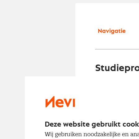
Navigatie
Studiepr
De opleiding Ne
die allebei word
Basismodule
1 online kick-of
Deze website gebruikt cook
Wij gebruiken noodzakelijke en ana
In de eerste mod