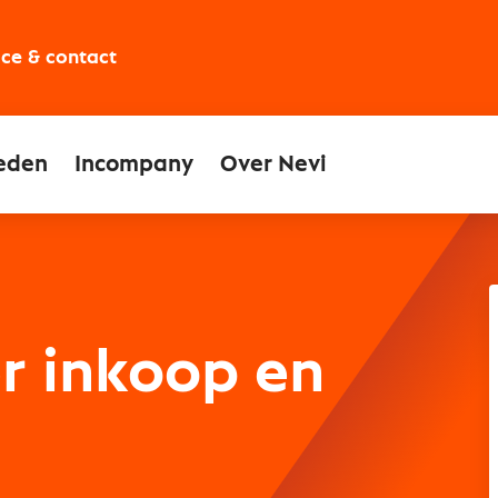
ice & contact
eden
Incompany
Over Nevi
r inkoop en