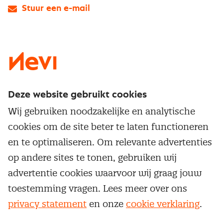
Stuur een e-mail
LinkedIn
X
Instagram
Facebook
YouTube
Deze website gebruikt cookies
Direct naar
Wij gebruiken noodzakelijke en analytische
Service & contact
cookies om de site beter te laten functioneren
Populaire thema's
Over inkoop
en te optimaliseren. Om relevante advertenties
Aanbesteden
Opleidingen en trainingen
op andere sites te tonen, gebruiken wij
Netwerk en communities
Contractmanagement
advertentie cookies waarvoor wij graag jouw
Trainingen
Aanmelden nieuwsbrief
Kostenmanagement
toestemming vragen. Lees meer over ons
Opleidingen
Word lid van Nevi
privacy statement
en onze
cookie verklaring
.
Onderhandelen
Cookievoorkeuren beheren
Onze
algemene
Maatwerk
Nevi PMI®
voorwaarden, cookie- en privacyverklaring
zijn
van toepassing.
Supply management