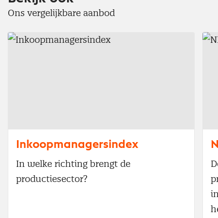
Ons vergelijkbare aanbod
Inkoopmanagersindex
N
In welke richting brengt de
D
productiesector?
p
i
h