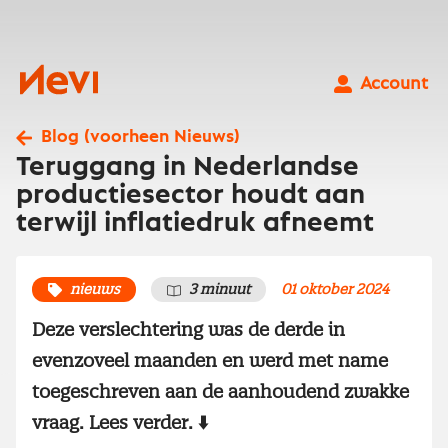
Ga
naar
inhoud
Nevi
Account
Blog (voorheen Nieuws)
Teruggang in Nederlandse
productiesector houdt aan
terwijl inflatiedruk afneemt
nieuws
3 minuut
01 oktober 2024
Deze verslechtering was de derde in
evenzoveel maanden en werd met name
toegeschreven aan de aanhoudend zwakke
vraag. Lees verder. ⬇️