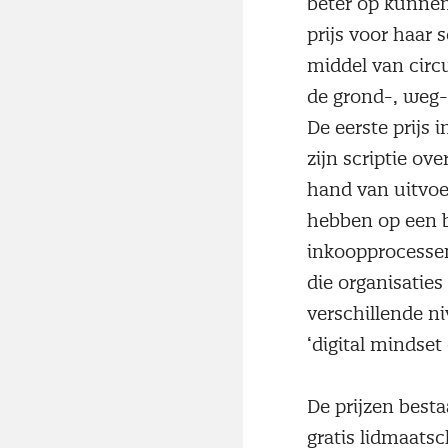
beter op kunnen
prijs voor haar 
middel van circu
de grond-, weg
De eerste prijs 
zijn scriptie ov
hand van uitvoer
hebben op een b
inkoopprocessen
die organisatie
verschillende ni
‘digital mindset 
De prijzen besta
gratis lidmaats