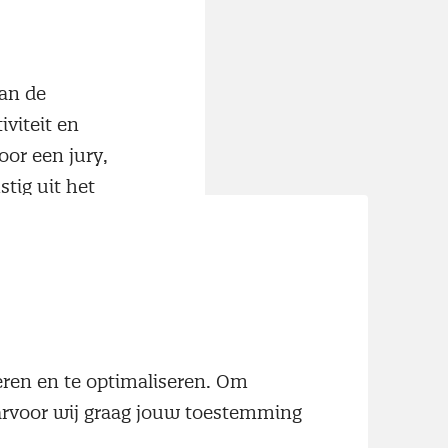
van de
viteit en
or een jury,
tig uit het
Berg (Hogeschool
ng over
handse
neren en te optimaliseren. Om
Haagse
aarvoor wij graag jouw toestemming