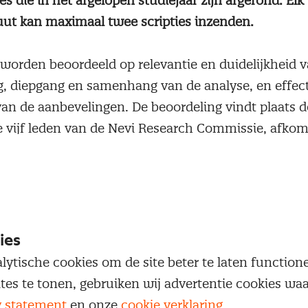
ies die in het afgelopen studiejaar zijn afgerond. Elk
tuut kan maximaal twee scripties inzenden.
worden beoordeeld op relevantie en duidelijkheid 
g, diepgang en samenhang van de analyse, en effecti
n de aanbevelingen. De beoordeling vindt plaats do
e vijf leden van de Nevi Research Commissie, afkoms
, bedrijfsleven en de overheid.
HBO-scripties, is de derde prijs voor Thijs van den 
 voor zijn scriptie voor de Rijksinkoopsamenwerki
ies
dering door het toepassen van enkelvoudige onder
lytische cookies om de site beter te laten functio
 in vergelijking met minicompetities. Amy Heier (
ites te tonen, gebruiken wij advertentie cookies w
vangt de tweede prijs voor haar scriptie
y statement
en onze
cookie verklaring
.