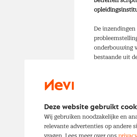
betreffen script
opleidingsinsti
De inzendingen 
probleemstellin
onderbouwing va
bestaande uit d
hoger onderwijs
Winnaars
In de categorie 
van Amsterdam),
Deze website gebruikt cook
werklastvermin
Wij gebruiken noodzakelijke en ana
overeenkomsten,
relevante advertenties op andere s
Hogeschool) ont
vragen. Lees meer over ons
privac