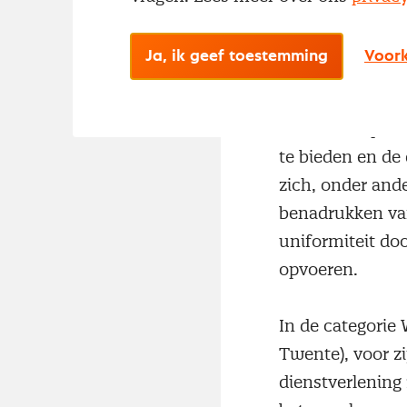
over inkoopcomp
te kunnen blijv
Ja, ik geef toestemming
Voork
De eerste prijs 
die in samenwer
kunnen toepass
te bieden en de
zich, onder ande
benadrukken van
uniformiteit do
opvoeren.
In de categorie 
Twente), voor zi
dienstverlening