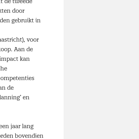
nt de tweede
rkten door
rden gebruikt in
astricht), voor
nkoop. Aan de
 impact kan
che
 competenties
an de
lanning’ en
een jaar lang
worden bovendien