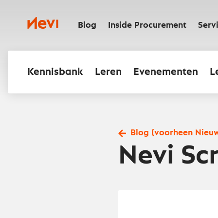
Ga
naar
Nevi
inhoud
Blog
Inside Procurement
Serv
Kennisbank
Leren
Evenementen
L
Blog (voorheen Nieu
Nevi Scr