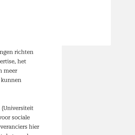
ncties succesvol
gse Hogeschool),
urn’ succesvol
rkt zinvol werk
ingen richten
ertise, het
an meer
n kunnen
(Universiteit
voor sociale
veranciers hier