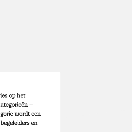
ties op het
categorieën –
egorie wordt een
begeleiders en