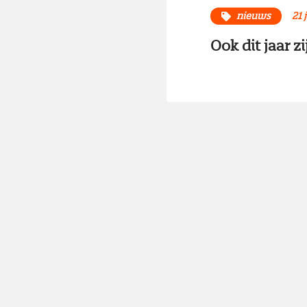
nieuws
21 
Ook dit jaar z