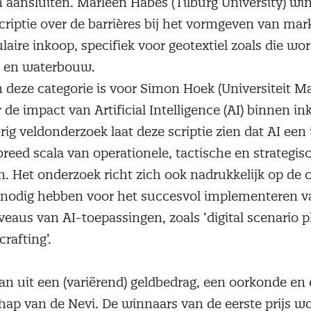
 aansluiten. Marleen Habes (Tilburg University) wi
scriptie over de barrières bij het vormgeven van ma
laire inkoop, specifiek voor geotextiel zoals die wo
- en waterbouw.
in deze categorie is voor Simon Hoek (Universiteit Ma
er de impact van Artificial Intelligence (AI) binnen i
ig veldonderzoek laat deze scriptie zien dat AI een
reed scala van operationele, tactische en strategis
. Het onderzoek richt zich ook nadrukkelijk op de
s nodig hebben voor het succesvol implementeren v
veaus van AI-toepassingen, zoals ‘digital scenario p
crafting’.
an uit een (variërend) geldbedrag, een oorkonde en 
chap van de Nevi. De winnaars van de eerste prijs 