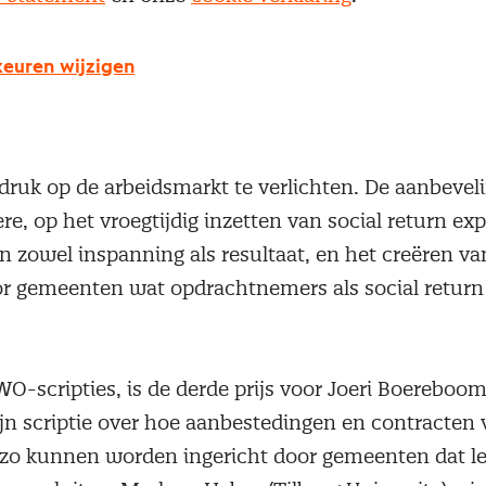
etenties die nodig zijn om (toekomstige) inkoopfu
en uitvoeren, uitgevoerd namens In2Talent.
euren wijzigen
in deze categorie is voor Maaike de Vreede (ook Haa
king met NIC onderzocht hoe gemeentes ‘social ret
en om zo mensen met een afstand tot de arbeidsma
 druk op de arbeidsmarkt te verlichten. De aanbevel
re, op het vroegtijdig inzetten van social return exp
 zowel inspanning als resultaat, en het creëren v
or gemeenten wat opdrachtnemers als social retur
WO-scripties, is de derde prijs voor Joeri Boereboom 
jn scriptie over hoe aanbestedingen en contracten 
 zo kunnen worden ingericht door gemeenten dat le