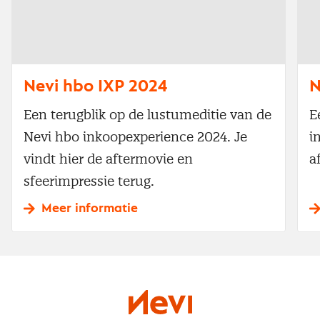
Nevi hbo IXP 2024
N
Een terugblik op de lustumeditie van de
E
Nevi hbo inkoopexperience 2024. Je
i
vindt hier de aftermovie en
a
sfeerimpressie terug.
Meer informatie