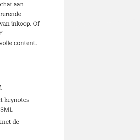
schat aan
irerende
 van inkoop. Of
f
olle content.
d
et keynotes
 ASML
 met de