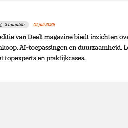
2 minuten
01 juli 2025
ditie van Deal! magazine biedt inzichten ov
inkoop, AI-toepassingen en duurzaamheid. L
t topexperts en praktijkcases.