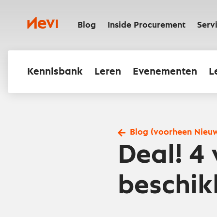
Ga
naar
Nevi
inhoud
Blog
Inside Procurement
Serv
Kennisbank
Leren
Evenementen
L
Blog (voorheen Nieu
Deal! 4 
beschik