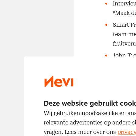
Intervie
"Maak du
Smart Fr
team met
fruitver
John Tros
een cond
Groene e
impact 
Intellig
Deze website gebruikt cook
betrouwb
Wij gebruiken noodzakelijke en ana
Innovati
relevante advertenties op andere s
rijsimul
vragen. Lees meer over ons
privac