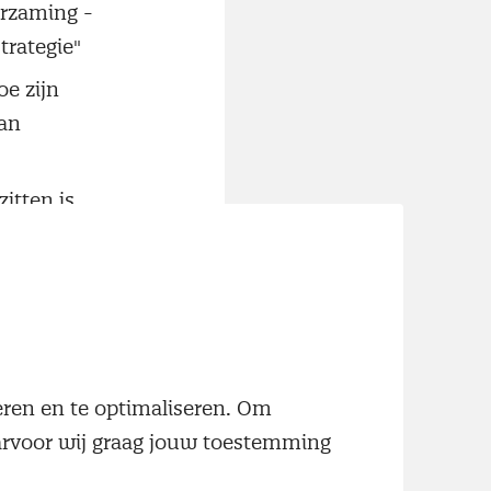
urzaming -
trategie"
oe zijn
an
zitten is
art én
r
neren en te optimaliseren. Om
e
aarvoor wij graag jouw toestemming