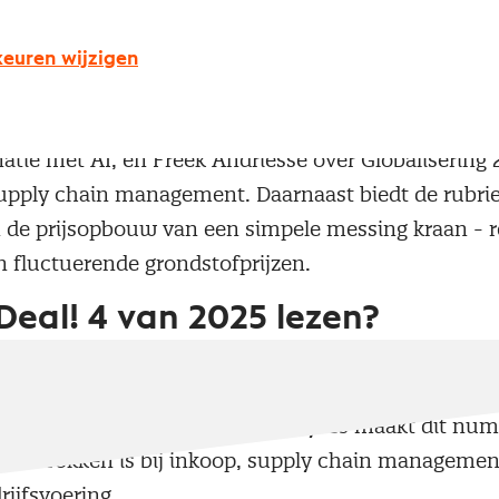
fprijzen ontleed: wat een eenvoudige kraan écht k
euren wijzigen
en analyses
e scherpe columns van Frank Rozemeijer over het 
atie met AI, en Freek Andriesse over Globalisering 
upply chain management. Daarnaast biedt de rubrie
in de prijsopbouw van een simpele messing kraan - 
an fluctuerende grondstofprijzen.
eal! 4 van 2025 lezen?
t niet alleen theoretische inzichten maar ook prakt
 jouw dagelijkse inkooppraktijk. De combinatie van
e cases en toekomstgerichte analyses maakt dit n
ie betrokken is bij inkoop, supply chain managemen
rijfsvoering.