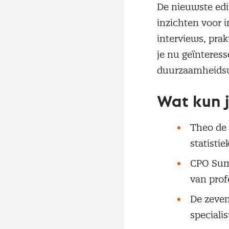
De nieuwste edi
inzichten voor 
interviews, pra
je nu geïnteress
duurzaamheidsui
Wat kun j
Theo de 
statisti
CPO Summ
van prof
De zeven
specialis