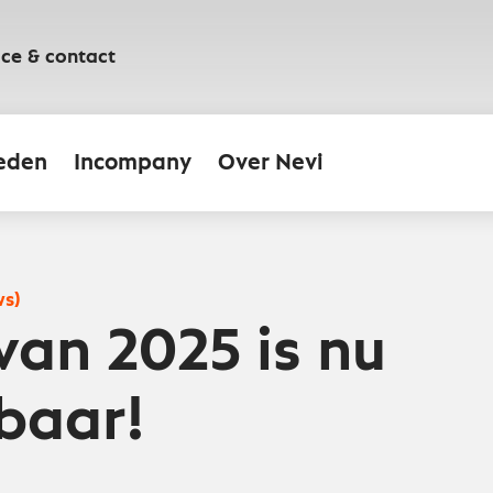
ice & contact
eden
Incompany
Over Nevi
ws)
van 2025 is nu
baar!