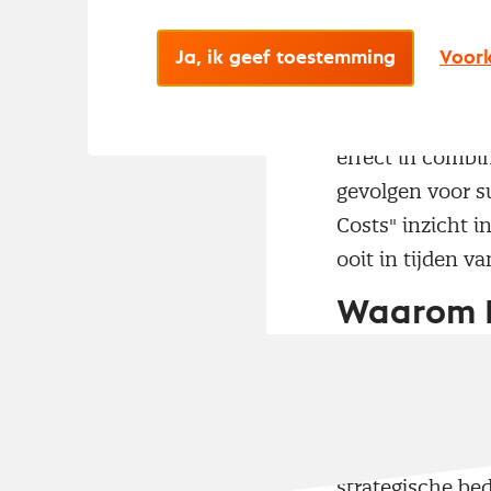
Grondsto
Ja, ik geef toestemming
Voork
Columns 
Verdiep je in d
effect in combin
gevolgen voor s
Costs" inzicht 
ooit in tijden v
Waarom D
Deze editie bied
handvatten voor
visies, concret
voor iedereen d
strategische bed