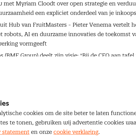
w met Myriam Cloodt over open strategie en verdu
urzaamheid een expliciet onderdeel van je inkoops
uit Hub van FruitMasters - Pieter Venema vertelt h
 robots, AI en duurzame innovaties de toekomst v
werking vormgeeft
 (BME Group) deelt zijn visie: "Bij de CEO aan tafel 
itio sine qua non" voor strategische inkoop
nergie in de zorg - Hoe 's Heeren Loo kosten bespa
maakt met duurzame inkoop
ent aanbesteden met AI - Van gladde AI-teksten naa
ies
are uitvoering
lytische cookies om de site beter te laten functio
epartnerschap bij Defensie - Een primeur in mobiel
ites te tonen, gebruiken wij advertentie cookies w
atoren
y statement
en onze
cookie verklaring
.