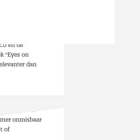
ost
Dunning-Kruger-
2.0 en de
k "Eyes on
relevanter dan
ische
 strategische
ummer onmisbaar
t of