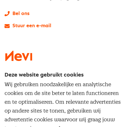
Bel ons
Stuur een e-mail
LinkedIn
X
Instagram
Facebook
YouTube
Deze website gebruikt cookies
Direct naar
Wij gebruiken noodzakelijke en analytische
Service & contact
cookies om de site beter te laten functioneren
Populaire thema's
Over inkoop
en te optimaliseren. Om relevante advertenties
Aanbesteden
Opleidingen en trainingen
op andere sites te tonen, gebruiken wij
Netwerk en communities
Contractmanagement
advertentie cookies waarvoor wij graag jouw
Trainingen
Aanmelden nieuwsbrief
Kostenmanagement