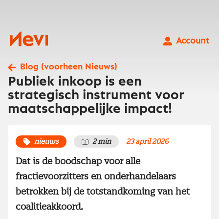
Ga
naar
inhoud
Nevi
Account
Blog (voorheen Nieuws)
Publiek inkoop is een
strategisch instrument voor
maatschappelijke impact!
nieuws
2 min
23 april 2026
Dat is de boodschap voor alle
fractievoorzitters en onderhandelaars
betrokken bij de totstandkoming van het
coalitieakkoord.