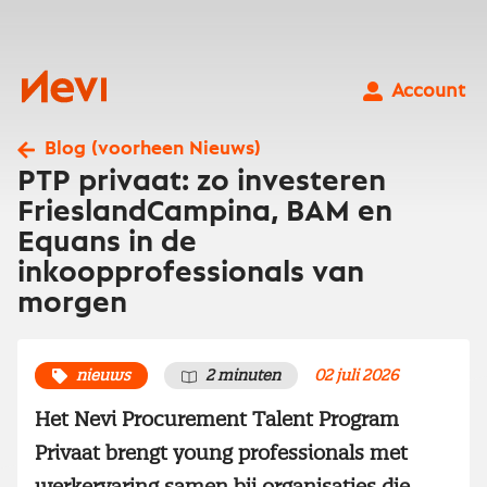
Ga
naar
inhoud
Nevi
Account
Blog (voorheen Nieuws)
PTP privaat: zo investeren
FrieslandCampina, BAM en
Equans in de
inkoopprofessionals van
morgen
nieuws
2 minuten
02 juli 2026
Het Nevi Procurement Talent Program
Privaat brengt young professionals met
werkervaring samen bij organisaties die