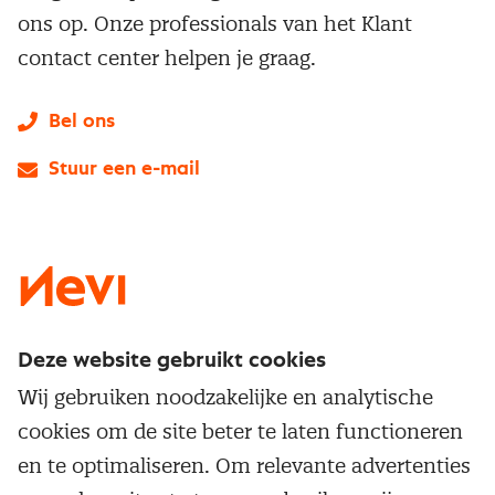
ons op. Onze professionals van het Klant
contact center helpen je graag.
Bel ons
Stuur een e-mail
LinkedIn
X
Instagram
Facebook
YouTube
Deze website gebruikt cookies
Direct naar
Wij gebruiken noodzakelijke en analytische
Service & contact
cookies om de site beter te laten functioneren
Populaire thema's
Over inkoop
en te optimaliseren. Om relevante advertenties
Aanbesteden