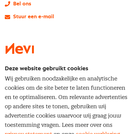
Bel ons
Stuur een e-mail
LinkedIn
X
Instagram
Facebook
YouTube
Deze website gebruikt cookies
Direct naar
Wij gebruiken noodzakelijke en analytische
Service & contact
cookies om de site beter te laten functioneren
Populaire thema's
Over inkoop
en te optimaliseren. Om relevante advertenties
Aanbesteden
Opleidingen en trainingen
op andere sites te tonen, gebruiken wij
Netwerk en communities
Contractmanagement
advertentie cookies waarvoor wij graag jouw
Trainingen
Aanmelden nieuwsbrief
Kostenmanagement
toestemming vragen. Lees meer over ons
Opleidingen
Word lid van Nevi