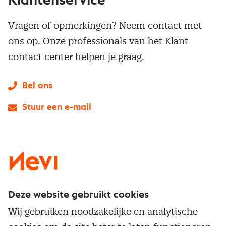
Klantenservice
Vragen of opmerkingen? Neem contact met
ons op. Onze professionals van het Klant
contact center helpen je graag.
Bel ons
Stuur een e-mail
LinkedIn
X
Instagram
Facebook
YouTube
Deze website gebruikt cookies
Direct naar
Wij gebruiken noodzakelijke en analytische
Service & contact