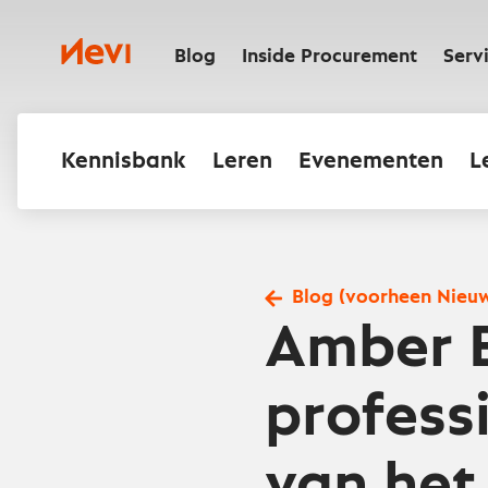
Ga
naar
Nevi
inhoud
Blog
Inside Procurement
Serv
Kennisbank
Leren
Evenementen
L
Blog (voorheen Nieu
Amber B
profess
van het