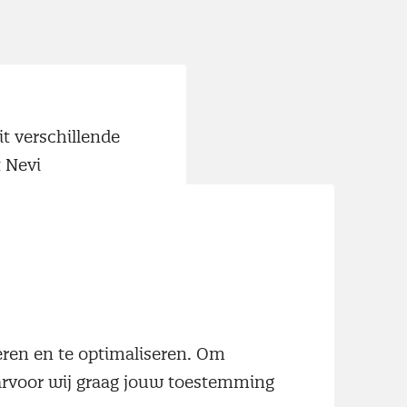
t verschillende
t Nevi
ultant bij EPSA
ility
r interesse in
es, Nevi-
neren en te optimaliseren. Om
nior naar medior
aarvoor wij graag jouw toestemming