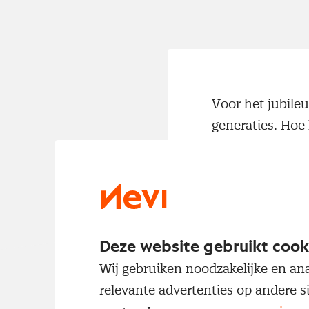
Voor het jubile
generaties. Hoe 
bijgedragen aan
In dit eerste p
Procurement NL e
Management ont
Deze website gebruikt cook
het vakgebied. D
Wij gebruiken noodzakelijke en ana
opleidingen en p
relevante advertenties op andere s
consultant.