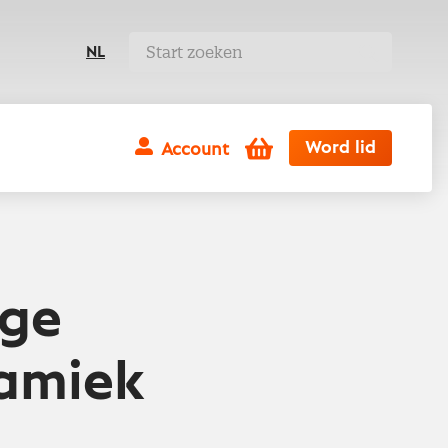
NL
Winkelwagen
Word lid
Account
nge
namiek