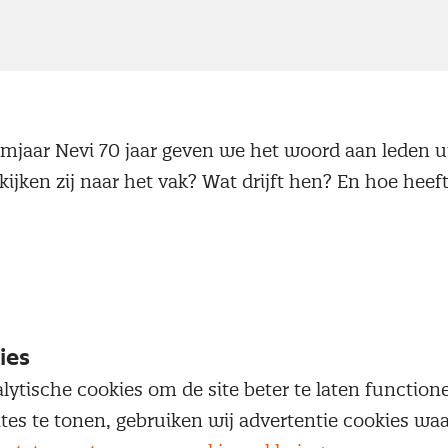
umjaar Nevi 70 jaar geven we het woord aan leden ui
kijken zij naar het vak? Wat drijft hen? En hoe heef
 hun ontwikkeling?
ortret spreken we Amber Bouwhuis (26), medior cons
n actief binnen Nevi Oost. Tijdens haar studie Fac
dekte Amber via een minor Inkoopmanagement haa
ies
ie keuze bleek bepalend voor haar carrière. Via stag
lytische cookies om de site beter te laten functio
raktijkervaring groeide ze in korte tijd door van ju
ites te tonen, gebruiken wij advertentie cookies w