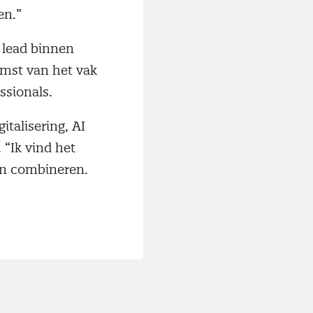
en.”
 lead binnen
omst van het vak
ssionals.
talisering, AI
 “Ik vind het
kan combineren.