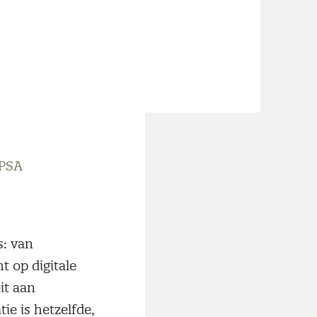
aan
akt
nend
EPSA
s: van
 op digitale
it aan
e is hetzelfde,