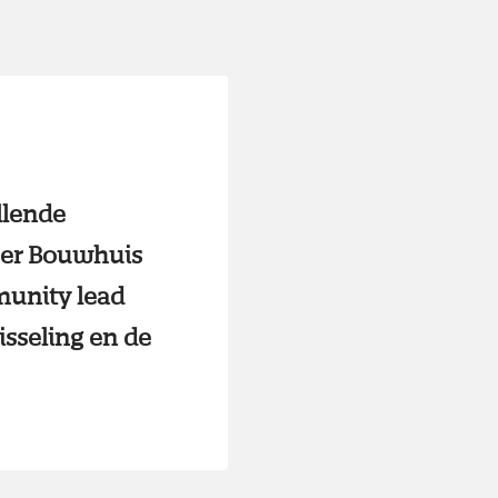
llende
mber Bouwhuis
munity lead
isseling en de