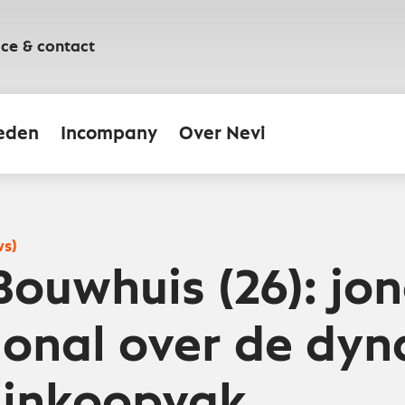
ice & contact
eden
Incompany
Over Nevi
ws)
ouwhuis (26): jo
ional over de dy
 inkoopvak