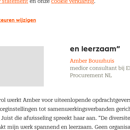
y statement
en onze
cookie verklaring
.
“De diversiteit 
euren wijzigen
opdrachten ma
mijn werk span
en leerzaam”
Amber Bouwhuis
medior consultant bij 
Procurement NL
 rol werkt Amber voor uiteenlopende opdrachtgever
rginstellingen tot samenwerkingsverbanden gericht
 Juist die afwisseling spreekt haar aan. “De diversite
t mijn werk spannend en leerzaam. Geen organisati