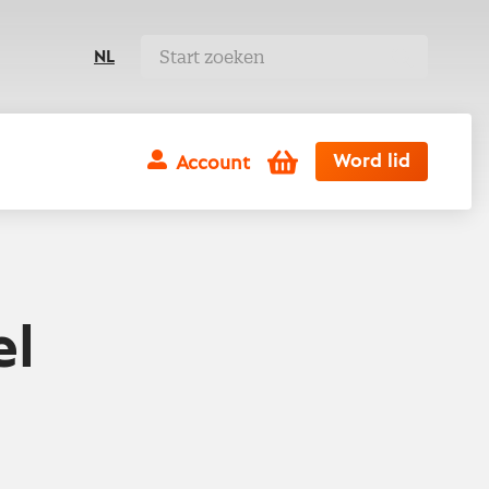
NL
Winkelwagen
Word lid
Account
el