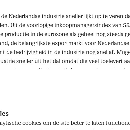
 de Nederlandse industrie sneller lijkt op te veren d
en. Uit de voorlopige inkoopmanagersindex van S&
le productie in de eurozone als geheel nog steeds ge
and, de belangrijkste exportmarkt voor Nederlandse 
 de bedrijvigheid in de industrie nog snel af. Mogel
strie sneller uit het dal omdat die veel toelevert a
ie eerder en sneller herstelt dan sommige andere in
relatief kleine auto-industrie.
t cijfers van het Centraal Bureau voor de Statistiek (
strie het minst positief is wat betreft de verwacht
Per saldo verwacht slechts een half procent van de 
ies
ustriële ondernemingen dit jaar meer te investeren
lytische cookies om de site beter te laten functio
economische groei en een daling van de rente op de