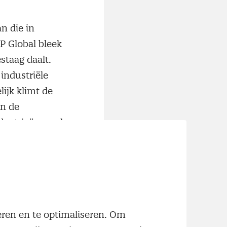
an die in
P Global bleek
staag daalt.
industriële
ijk klimt de
an de
dustrieën, zoals
CBS) dat van alle
ingen rond
door het CBS
 dan vorig jaar.
neren en te optimaliseren. Om
 kapitaalmarkt