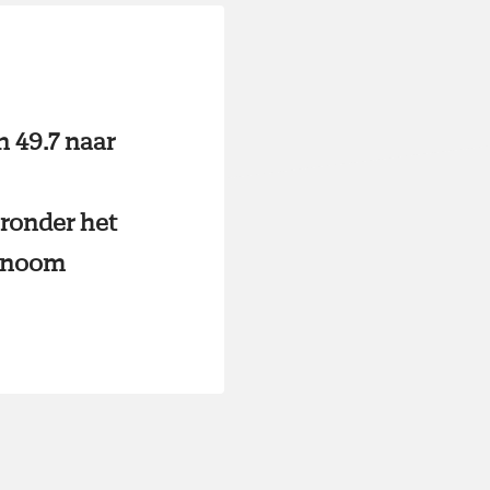
n 49.7 naar
ronder het
conoom