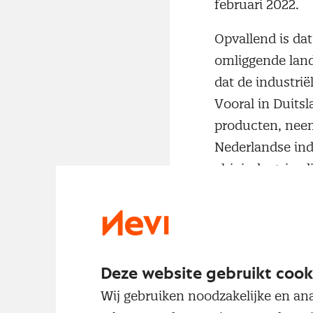
februari 2022.
Opvallend is dat
omliggende land
dat de industrië
Vooral in Duitsl
producten, neemt
Nederlandse indu
chipindustrie, d
de in Nederland 
In april bleek ui
sectoren de indu
investeringen. 
Deze website gebruikt cook
ondervraagde ind
Wij gebruiken noodzakelijke en ana
Herstel van de 