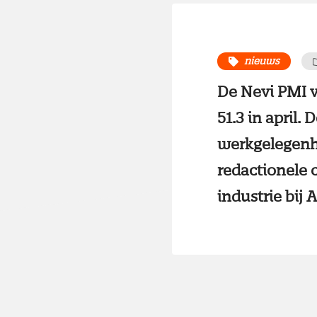
nieuws
De Nevi PMI v
51.3 in april.
werkgelegenh
redactionele
industrie bi