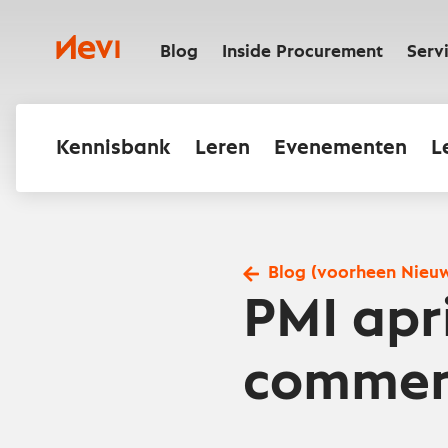
Ga
naar
Nevi
inhoud
Blog
Inside Procurement
Serv
Kennisbank
Leren
Evenementen
L
Blog (voorheen Nieu
PMI apr
commen