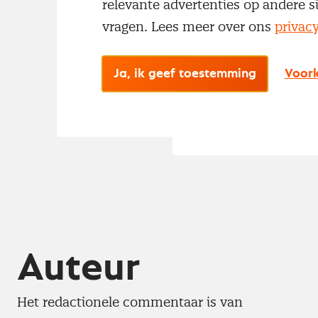
relevante advertenties op andere s
kan de financie
vragen. Lees meer over ons
privac
de economische 
verder daalt van
Ja, ik geef toestemming
Voork
investeringen z
Auteur
Het redactionele commentaar is van