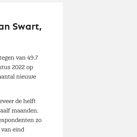
an Swart,
tegen van 49.7
ustus 2022 op
aantal nieuwe
veer de helft
waalf maanden.
 respondenten zo
 van eind