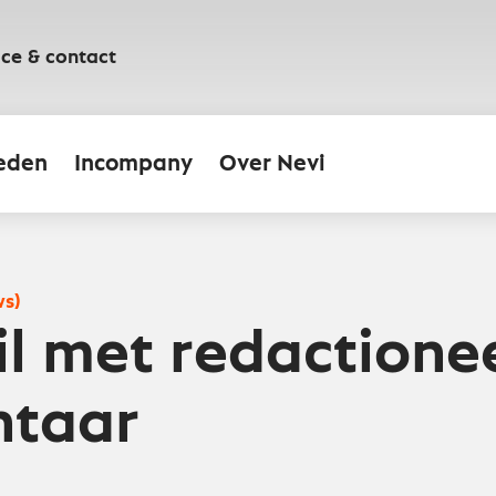
ice & contact
eden
Incompany
Over Nevi
ws)
il met redactione
taar