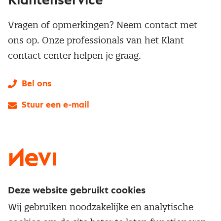
Klantenservice
Vragen of opmerkingen? Neem contact met
ons op. Onze professionals van het Klant
contact center helpen je graag.
Bel ons
Stuur een e-mail
LinkedIn
X
Instagram
Facebook
YouTube
Deze website gebruikt cookies
Direct naar
Wij gebruiken noodzakelijke en analytische
Service & contact