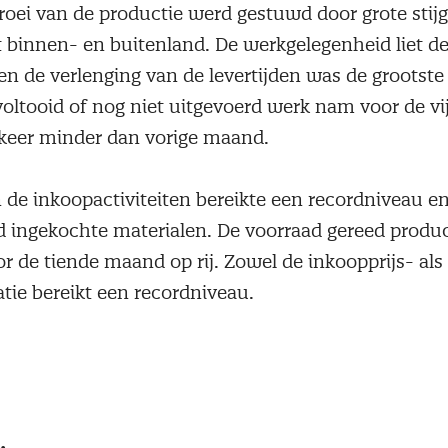
oei van de productie werd gestuwd door grote stij
t binnen- en buitenland. De werkgelegenheid liet de
r en de verlenging van de levertijden was de grootste
oltooid of nog niet uitgevoerd werk nam voor de v
t keer minder dan vorige maand.
de inkoopactiviteiten bereikte een recordniveau en
d ingekochte materialen. De voorraad gereed produ
r de tiende maand op rij. Zowel de inkoopprijs- als
atie bereikt een recordniveau.
er de groei van de productie bleef stijgen en berei
au ooit.