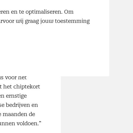
e ondanks
neren en te optimaliseren. Om
aarvoor wij graag jouw toestemming
ert Jan Swart,
entaar
deze
trie. “Het
ucenten van
smachines en
ratuur Philips
is voor het
t het chiptekort
n ernstige
e bedrijven en
de maanden de
kunnen voldoen.”