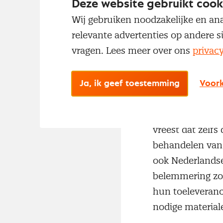
Record i
Deze website gebruikt cook
tekort aa
Wij gebruiken noodzakelijke en ana
relevante advertenties op andere s
“De snelle groei
vragen. Lees meer over ons
privac
sectoreconoom 
maand
op de Ne
groeiende teko
Ja, ik geef toestemming
Voork
bijvoorbeeld au
smartphones ka
vreest dat zelfs
behandelen van h
ook Nederlands
belemmering zo
hun toeleveran
nodige material