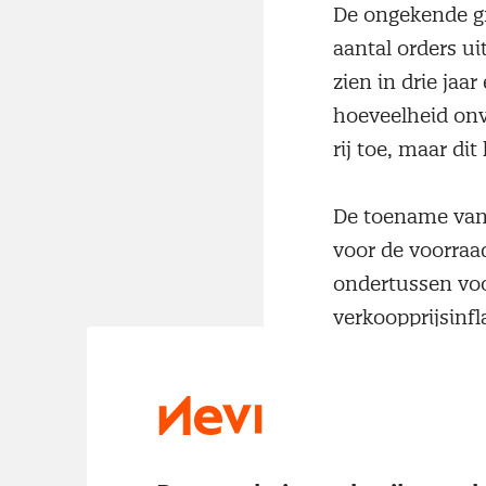
De ongekende gr
aantal orders ui
zien in drie jaa
hoeveelheid onv
rij toe, maar di
De toename van 
voor de voorraa
ondertussen voo
verkoopprijsinfl
Het optimisme ov
na hoogste nive