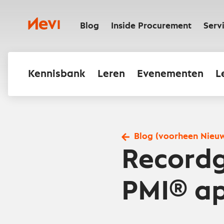
Ga
naar
Nevi
inhoud
Blog
Inside Procurement
Serv
Kennisbank
Leren
Evenementen
L
Blog (voorheen Nieu
Recordg
PMI® apr