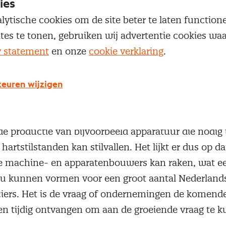
nkoopmanagersindex industri
ies
n chips
lytische cookies om de site beter te laten functio
ites te tonen, gebruiken wij advertentie cookies w
 zet nog meer druk op toeleveringsketens”, zegt Alb
y statement
en onze
cookie verklaring
.
industrie bij ABN AMRO in
zijn redactionele comm
vi Inkoopmanagersindex voor de Nederlandse indus
rt aan chips belemmert een toenemend aantal prod
euren wijzigen
to’s, maar ook de productie van broodroosters, wa
n worden geremd. De producent van medische appa
 de productie van bijvoorbeeld apparatuur die nodig 
artstilstanden kan stilvallen. Het lijkt er dus op da
e machine- en apparatenbouwers kan raken, wat ee
u kunnen vormen voor een groot aantal Nederlands
ciers. Het is de vraag of ondernemingen de komen
en tijdig ontvangen om aan de groeiende vraag te 