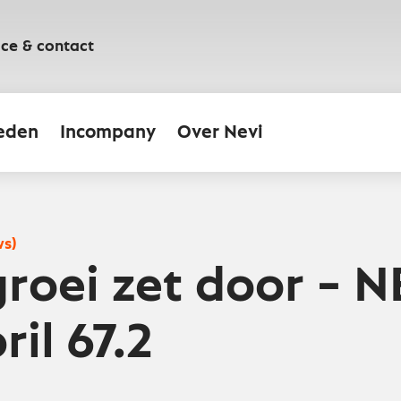
ice & contact
eden
Incompany
Over Nevi
ws)
roei zet door – N
il 67.2