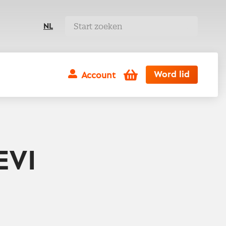
NL
Winkelwagen
Word lid
Account
EVI