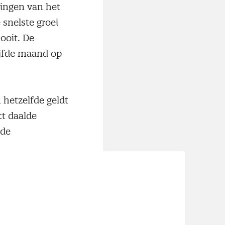
gingen van het
 snelste groei
 ooit. De
ijfde maand op
 hetzelfde geldt
ct daalde
 de
kte het op twee