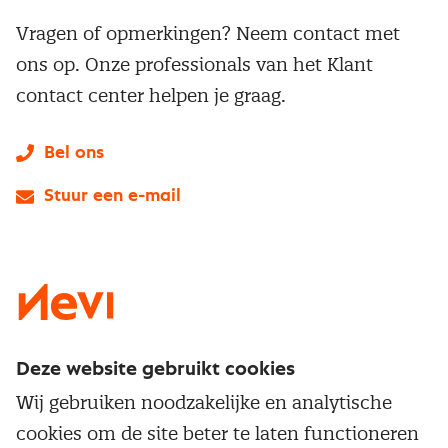
Vragen of opmerkingen? Neem contact met
ons op. Onze professionals van het Klant
contact center helpen je graag.
Bel ons
Stuur een e-mail
LinkedIn
X
Instagram
Facebook
YouTube
Deze website gebruikt cookies
Direct naar
Wij gebruiken noodzakelijke en analytische
Service & contact
cookies om de site beter te laten functioneren
Populaire thema's