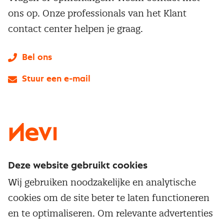
ons op. Onze professionals van het Klant
contact center helpen je graag.
Bel ons
Stuur een e-mail
LinkedIn
X
Instagram
Facebook
YouTube
Deze website gebruikt cookies
Direct naar
Wij gebruiken noodzakelijke en analytische
Service & contact
cookies om de site beter te laten functioneren
Populaire thema's
Over inkoop
en te optimaliseren. Om relevante advertenties
Aanbesteden