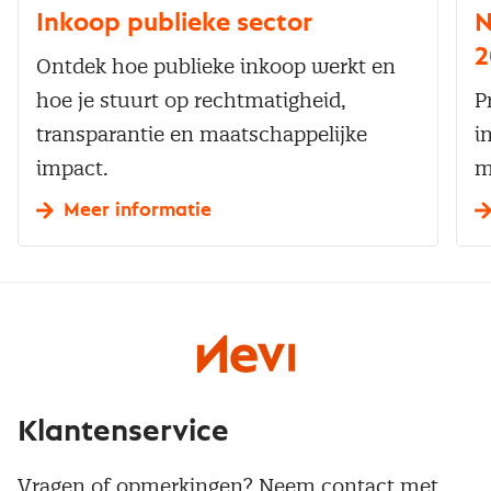
Inkoop publieke sector
N
2
Ontdek hoe publieke inkoop werkt en
hoe je stuurt op rechtmatigheid,
P
transparantie en maatschappelijke
i
impact.
m
Meer informatie
Klantenservice
Vragen of opmerkingen? Neem contact met