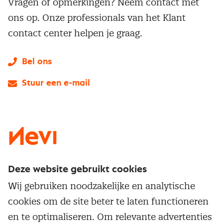
Vragen of opmerkingen? Neem contact met
ons op. Onze professionals van het Klant
contact center helpen je graag.
Bel ons
Stuur een e-mail
LinkedIn
X
Instagram
Facebook
YouTube
Deze website gebruikt cookies
Direct naar
Wij gebruiken noodzakelijke en analytische
Service & contact
cookies om de site beter te laten functioneren
Populaire thema's
Over inkoop
en te optimaliseren. Om relevante advertenties