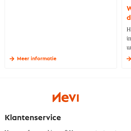
W
d
H
i
w
Meer informatie
Klantenservice