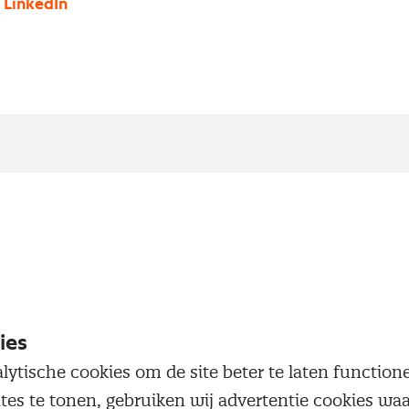
 LinkedIn
neel commentaar van Albert J
onoom industrie bij ABN AMRO
industrie groeit nog steeds snel, hoewel in een lag
de laatste zes maanden. De NEVI Inkoopmanagersin
ies
ustrie daalde van 65,8 in augustus naar 62,0 in se
lytische cookies om de site beter te laten functio
e industrie langzamer groeit. Dit komt echter niet a
ites te tonen, gebruiken wij advertentie cookies w