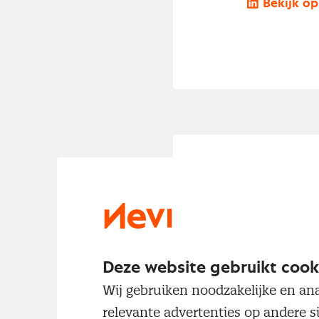
Bekijk op
Redactio
sectorec
De Nederlandse 
dan gedurende 
Deze website gebruikt cook
Nederlandse ind
Wij gebruiken noodzakelijke en ana
erop duidt dat d
relevante advertenties op andere s