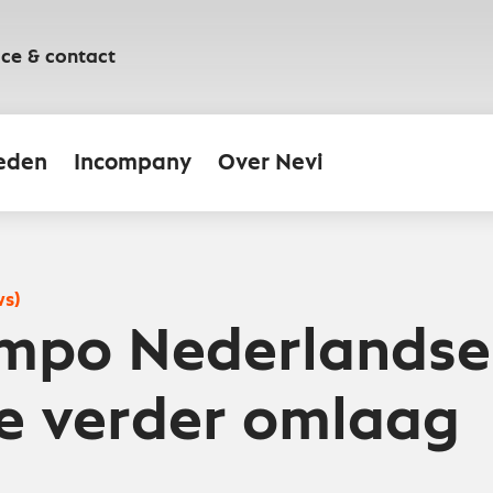
ice & contact
eden
Incompany
Over Nevi
ws)
empo Nederlandse
ie verder omlaag