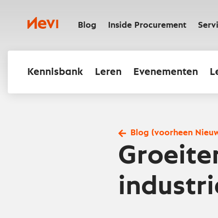
Ga
naar
Nevi
inhoud
Blog
Inside Procurement
Serv
Kennisbank
Leren
Evenementen
L
Blog (voorheen Nieu
Groeit
industr