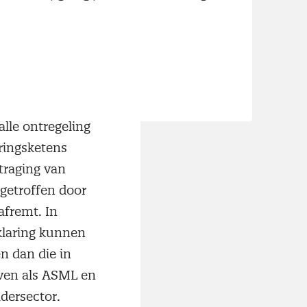
dgroei laten
r ligt dan voor
evertijden,
auwelijks nog
lle ontregeling
ringsketens
traging van
getroffen door
afremt. In
rklaring kunnen
en dan die in
jven als ASML en
idersector.