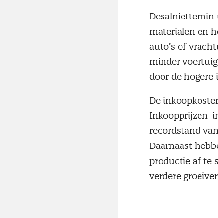
Desalniettemin
materialen en h
auto’s of vrach
minder voertuig
door de hogere 
De inkoopkosten 
Inkoopprijzen-in
recordstand van 
Daarnaast hebb
productie af te 
verdere groeiver