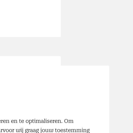
an Swart,
er groeitempo
dex voor de
ptember, wat
neren en te optimaliseren. Om
ls een
aarvoor wij graag jouw toestemming