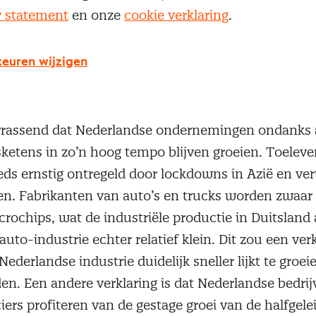
ederlandse industrie heeft afgelopen voorjaar recor
y statement
en onze
cookie verklaring
.
e industriële productie inmiddels al beduidend hoge
ie. Bovendien worstelt de sector met recordlange l
euren wijzigen
terialen en personeel en een bezettingsgraad die n
errassend dat Nederlandse ondernemingen ondanks a
sketens in zo’n hoog tempo blijven groeien. Toeleve
ds ernstig ontregeld door lockdowns in Azië en ver
n. Fabrikanten van auto’s en trucks worden zwaar 
rochips, wat de industriële productie in Duitsland 
auto-industrie echter relatief klein. Dit zou een ve
ederlandse industrie duidelijk sneller lijkt te groei
den. Een andere verklaring is dat Nederlandse bedri
ers profiteren van de gestage groei van de halfgele