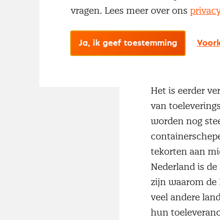
verrassing. De N
vragen. Lees meer over ons
privac
zien, waardoor d
de coronapandem
Ja, ik geef toestemming
Voork
tekorten aan ma
hoger kan.
Het is eerder v
van toelevering
worden nog stee
containerschepe
tekorten aan mic
Nederland is de 
zijn waarom de N
veel andere lan
hun toeleveranci