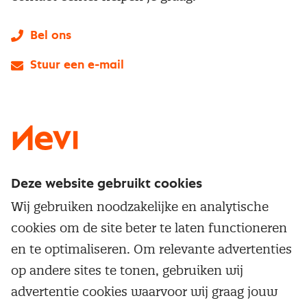
Bel ons
Stuur een e-mail
LinkedIn
X
Instagram
Facebook
YouTube
Deze website gebruikt cookies
Direct naar
Wij gebruiken noodzakelijke en analytische
Service & contact
cookies om de site beter te laten functioneren
Populaire thema's
Over inkoop
en te optimaliseren. Om relevante advertenties
Aanbesteden
Opleidingen en trainingen
op andere sites te tonen, gebruiken wij
Netwerk en communities
Contractmanagement
advertentie cookies waarvoor wij graag jouw
Trainingen
Aanmelden nieuwsbrief