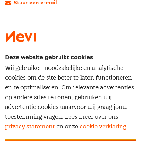
Stuur een e-mail
LinkedIn
X
Instagram
Facebook
YouTube
Deze website gebruikt cookies
Direct naar
Wij gebruiken noodzakelijke en analytische
Service & contact
cookies om de site beter te laten functioneren
Populaire thema's
Over inkoop
en te optimaliseren. Om relevante advertenties
Aanbesteden
Opleidingen en trainingen
op andere sites te tonen, gebruiken wij
Netwerk en communities
Contractmanagement
advertentie cookies waarvoor wij graag jouw
Trainingen
Aanmelden nieuwsbrief
Kostenmanagement
toestemming vragen. Lees meer over ons
Opleidingen
Word lid van Nevi
privacy statement
en onze
cookie verklaring
.
Onderhandelen
Cookievoorkeuren beheren
Onze
algemene
Maatwerk
Nevi PMI®
voorwaarden, cookie- en privacyverklaring
zijn
van toepassing.
Supply management