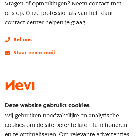
Vragen of opmerkingen? Neem contact met
ons op. Onze professionals van het Klant
contact center helpen je graag.
Bel ons
Stuur een e-mail
LinkedIn
X
Instagram
Facebook
YouTube
Deze website gebruikt cookies
Direct naar
Wij gebruiken noodzakelijke en analytische
Service & contact
cookies om de site beter te laten functioneren
Populaire thema's
Over inkoop
en te optimaliseren. Om relevante advertenties