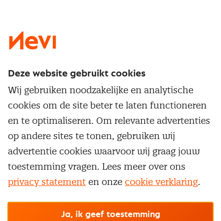
LinkedIn
X
Instagram
Facebook
YouTube
Deze website gebruikt cookies
Direct naar
Wij gebruiken noodzakelijke en analytische
Service & contact
cookies om de site beter te laten functioneren
Populaire thema's
Over inkoop
en te optimaliseren. Om relevante advertenties
Aanbesteden
Opleidingen en trainingen
op andere sites te tonen, gebruiken wij
Netwerk en communities
Contractmanagement
advertentie cookies waarvoor wij graag jouw
Trainingen
Aanmelden nieuwsbrief
Kostenmanagement
toestemming vragen. Lees meer over ons
Opleidingen
Word lid van Nevi
privacy statement
en onze
cookie verklaring
.
Onderhandelen
Cookievoorkeuren beheren
Onze
algemene
Maatwerk
Nevi PMI®
voorwaarden, cookie- en privacyverklaring
zijn
van toepassing.
Supply management
Examens
Inkoop vacatures
© Nevi.nl
Ja, ik geef toestemming