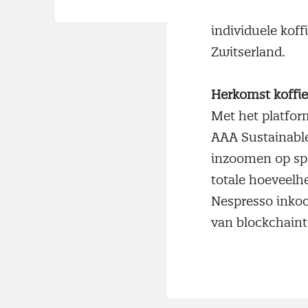
Gestart wordt 
individuele kof
Zwitserland.
Herkomst koffie
Met het platfor
AAA Sustainable
inzoomen op spe
totale hoeveelh
Nespresso inkoo
van blockchaint