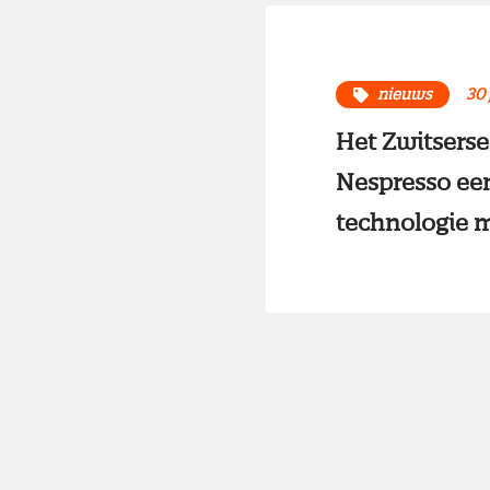
nieuws
30 
Het Zwitserse
Nespresso ee
technologie m