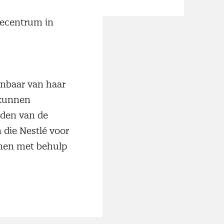
en de bonen van
iecentrum in
enbaar van haar
 kunnen
nden van de
 die Nestlé voor
onen met behulp