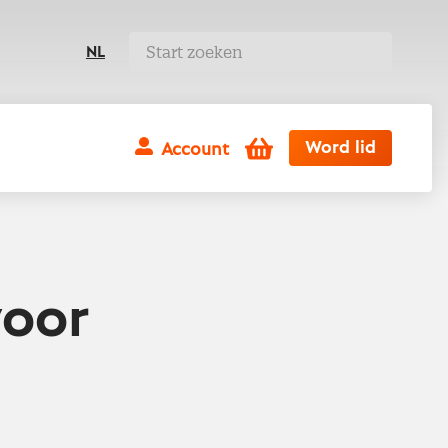
NL
Winkelwagen
Word lid
Account
voor