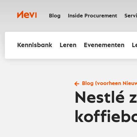
Ga
naar
Nevi
inhoud
Blog
Inside Procurement
Serv
Kennisbank
Leren
Evenementen
L
Blog (voorheen Nieu
Nestlé z
koffieb