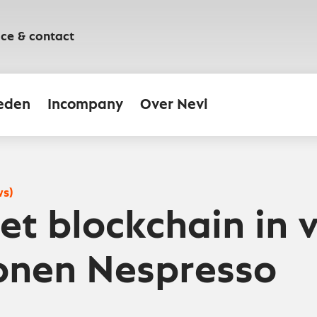
ice & contact
eden
Incompany
Over Nevi
ws)
et blockchain in 
onen Nespresso