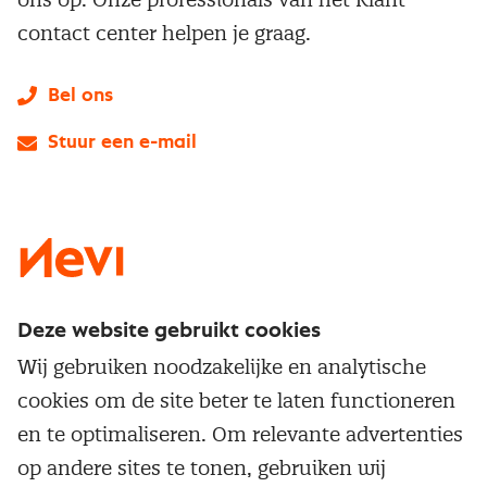
contact center helpen je graag.
Bel ons
Stuur een e-mail
LinkedIn
X
Instagram
Facebook
YouTube
Deze website gebruikt cookies
Direct naar
Wij gebruiken noodzakelijke en analytische
Service & contact
cookies om de site beter te laten functioneren
Populaire thema's
Over inkoop
en te optimaliseren. Om relevante advertenties
Aanbesteden
Opleidingen en trainingen
op andere sites te tonen, gebruiken wij
Netwerk en communities